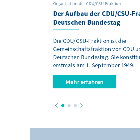
Organisation der CDU/CSU-Fraktion
Der Aufbau der CDU/CSU-Fr
Die CSU-Landesgruppe im D
Die Parlamentarischen Gesc
Deutschen Bundestag
Bundestag: „Fraktion in der
Herrschaft im Stillen
Die CDU/CSU-Fraktion ist die
Gemeinschaftsfraktion von CDU u
Deutschen Bundestag. Sie konstitu
erstmals am 1. September 1949.
Mehr erfahren