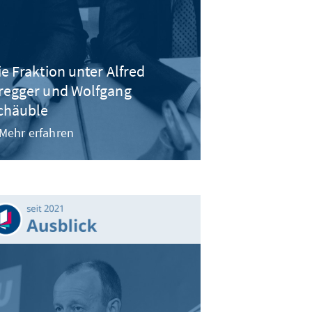
ie Fraktion unter Alfred
regger und Wolfgang
chäuble
Mehr erfahren