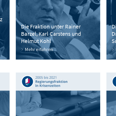
z
Die Fraktion unter Rainer
D
Barzel, Karl Carstens und
D
Helmut Kohl
S
Mehr erfahren