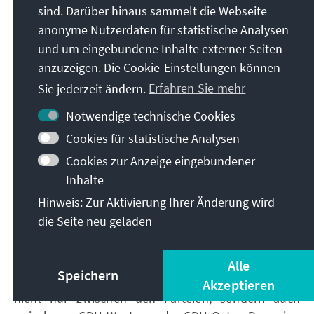
sind. Darüber hinaus sammelt die Webseite
wurde entschieden, das bundesdeutsche Recht
durch eine Generalklausel auf das Gebiet der DDR zu
anonyme Nutzerdaten für statistische Analysen
übertragen. Die angesichts des enormen
und um eingebundene Inhalte externer Seiten
Regelungsbedarfs große Zahl der Ausnahmefälle, in
anzuzeigen. Die Cookie-Einstellungen können
denen für einen Übergangszeitraum weiter DDR-
Sie jederzeit ändern.
Erfahren Sie mehr
Recht gelten sollte, wurde in den Anlagen zum
Vertrag festgehalten. In den Fragen, in denen volles
Notwendige technische Cookies
Einvernehmen einstweilen nicht erzielt werden
Cookies für statistische Analysen
konnte, versuchte man, zu einer Übergangslösung
Cookies zur Anzeige eingebundener
zu kommen und die endgültige gesetzliche
Inhalte
Regelung dem gesamtdeutschen Parlament zu
Hinweis: Zur Aktivierung Ihrer Änderung wird
überlassen.
die Seite neu geladen
In der Frage des Schwangerschaftsabbruchs lief
alles auf eine zweigeteilte Rechtssituation in
Deutschland hinaus. In der DDR, wo die
Alle
Speichern
Fristenlösung galt, gab es gegensätzliche Positionen
Akzeptieren
nicht nur zwischen den Parteien, sondern auch