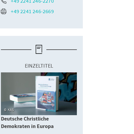
+49 2241 246-2270
+49 2241 246-2669
ng der EVP-Fraktion und Sommeruniversität des Europäischen
IN) 2015 in Kopenhagen, v.l.n.r.: MdEP Mairead McGuinness (EVP-
Vizepräsidentin des Europäischen Parlaments, MdEP David McAllister
chland) und Jon B. Perdue, Direktor des Lateinamerikaprogrammes,
The Fund for American Studies.
EINZELTITEL
KAS
Deutsche Christliche
Demokraten in Europa