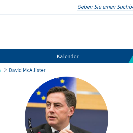
Kalender
n
David McAllister
© eppgroup.eu