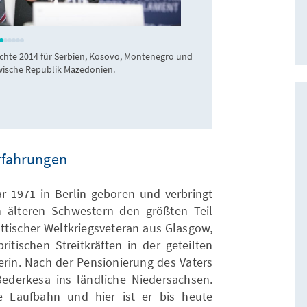
eppgroup.eu
ichte 2014 für Serbien, Kosovo, Montenegro und
Vorstandssitzu
wische Republik Mazedonien.
Ideennetzwerks (E
Fraktion, Irland), 
(EVP-Fraktion, Deuts
Erfahrungen
ar 1971 in Berlin geboren und verbringt
 älteren Schwestern den größten Teil
hottischer Weltkriegsveteran aus Glasgow,
ritischen Streitkräften in der geteilten
rerin. Nach der Pensionierung des Vaters
ederkesa ins ländliche Niedersachsen.
he Laufbahn und hier ist er bis heute