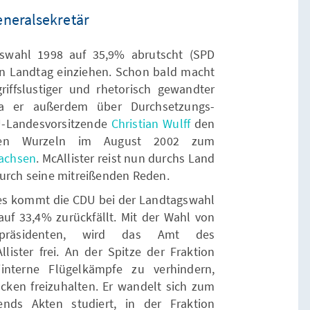
neralsekretär
swahl 1998 auf 35,9% abrutscht (SPD
den Landtag einziehen. Schon bald macht
riffslustiger und rhetorisch gewandter
a er außerdem über Durchsetzungs-
U-Landesvorsitzende
Christian Wulff
den
schen Wurzeln im August 2002 zum
sachsen
. McAllister reist nun durchs Land
durch seine mitreißenden Reden.
es kommt die CDU bei der Landtagswahl
uf 33,4% zurückfällt. Mit der Wahl von
erpräsidenten, wird das Amt des
lister frei. An der Spitze der Fraktion
iinterne Flügelkämpfe zu verhindern,
ücken freizuhalten. Er wandelt sich zum
ends Akten studiert, in der Fraktion