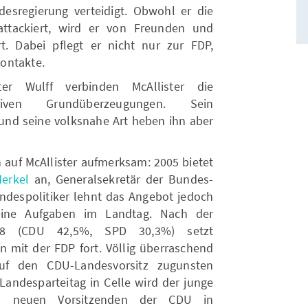
ndesregierung verteidigt. Obwohl er die
attackiert, wird er von Freunden und
t. Dabei pflegt er nicht nur zur FDP,
ontakte.
ter Wulff verbinden McAllister die
ativen Grundüberzeugungen. Sein
l und seine volksnahe Art heben ihn aber
 auf McAllister aufmerksam: 2005 bietet
erkel
an, Generalsekretär der Bundes-
despolitiker lehnt das Angebot jedoch
eine Aufgaben im Landtag. Nach der
008 (CDU 42,5%, SPD 30,3%) setzt
on mit der FDP fort. Völlig überraschend
uf den CDU-Landesvorsitz zugunsten
 Landesparteitag in Celle wird der junge
m neuen Vorsitzenden der CDU in