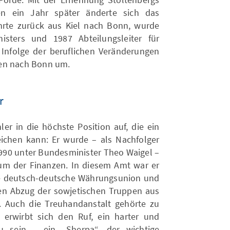
n ein Jahr später änderte sich das
hrte zurück aus Kiel nach Bonn, wurde
sters und 1987 Abteilungsleiter für
. Infolge der beruflichen Veränderungen
ben nach Bonn um.
r
er in die höchste Position auf, die ein
ichen kann: Er wurde – als Nachfolger
990 unter Bundesminister Theo Waigel –
um der Finanzen. In diesem Amt war er
ie deutsch-deutsche Währungsunion und
n Abzug der sowjetischen Truppen aus
 Auch die Treuhandanstalt gehörte zu
erwirbt sich den Ruf, ein harter und
zu sein – ein „Sherpa“, der wichtige