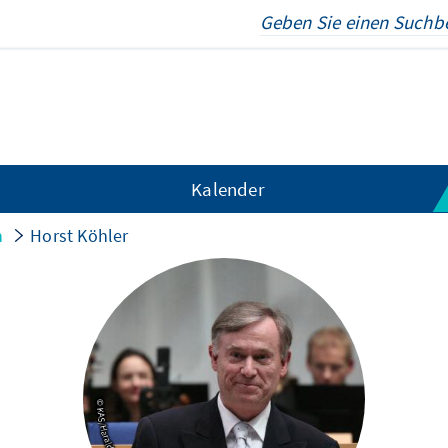
Kalender
n
Horst Köhler
© KAS/Harald Odehnal