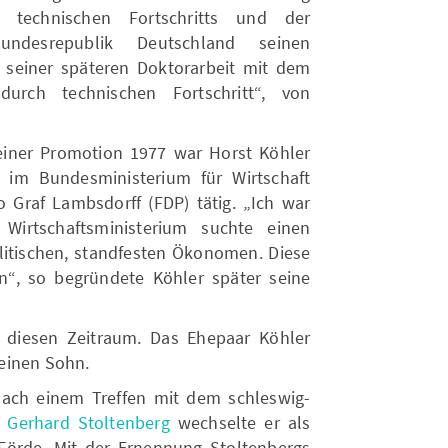
technischen Fortschritts und der
Bundesrepublik Deutschland seinen
 seiner späteren Doktorarbeit mit dem
durch technischen Fortschritt“, von
iner Promotion 1977 war Horst Köhler
g im Bundesministerium für Wirtschaft
 Graf Lambsdorff (FDP) tätig. „Ich war
irtschaftsministerium suchte einen
olitischen, standfesten Ökonomen. Diese
n“, so begründete Köhler später seine
n diesen Zeitraum. Das Ehepaar Köhler
einen Sohn.
Nach einem Treffen mit dem schleswig-
n
Gerhard Stoltenberg
wechselte er als
Förde. Mit der Ernennung Stoltenbergs