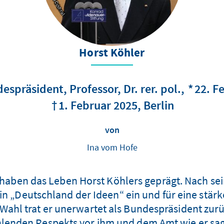
Horst Köhler
espräsident, Professor
Dr. rer. pol.
22. F
1. Februar 2025
Berlin
von
Ina vom Hofe
 haben das Leben Horst Köhlers geprägt. Nach s
ein „Deutschland der Ideen“ ein und für eine stär
 Wahl trat er unerwartet als Bundespräsident zu
hlenden Respekts vor ihm und dem Amt wie er sag