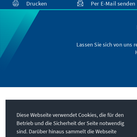
Drucken
Per E-Mail senden
Lassen Sie sich von uns 
Anschrift
Diese Webseite verwendet Cookies, die für den
Konrad-Adenauer-Stiftung e.V.
Betrieb und die Sicherheit der Seite notwendig
Politisches Bildungsforum Hamburg
sind. Darüber hinaus sammelt die Webseite
HanseContor Esplanade Stephansplatz 2-6