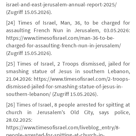
israel-and-east-jerusalem-annual-report-2025/
(Zugriff 15.05.2026).
[24] Times of Israel, Man, 36, to be charged for
assaulting French Nun in Jerusalem, 03.05.2026:
https://www.timesofisrael.com/man-36-to-be-
charged-for-assaulting-french-nun-in-jerusalem/
(Zugriff 15.05.2026).
[25] Times of Israel, 2 Troops dismissed, jailed for
smashing statue of Jesus in southern Lebanon,
21.04.2026: https://www.timesofisrael.com/2-troops-
dismissed-jailed-for-smashing-statue-of-jesus-in-
southern-lebanon/ (Zugriff 15.05.2026).
[26] Times of Israel, 8 people arrested for spitting at
church in Jerusalem's Old City, says police,
28.02.2025:
https://www.timesofisrael.com/liveblog_entry/8-
people-arrested-for-spitting-at-church-in-