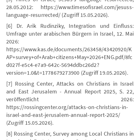
28.05.2012: https://www.timesofisrael.com/jesuss-
language-resurrected/ (Zugriff 15.05.2026).
[6] Dr. Arik Rudinziky, Integration und Einfluss:
Umfrage unter arabischen Bürgern in Israel, 12. Mai
2026:
https://www.kas.de/documents/263458/43420920/K
AP+survey+of+Arab+citizens+May+2026+ENG.pdf/8fc
d027f-e5c4-e7a9-642c-5694ddbc26d2?
version=1.0&t=1778679273900 (Zugriff 19.05.2026).
[7] Rossing Center, Attacks on Christians in Israel
and East Jerusalem - Annual Report 2025, S. 22,
veröffentlicht 2026:
https://rossingcenter.org/attacks-on-christians-in-
israel-and-east-jerusalem-annual-report-2025/
(Zugriff 15.05.2026).
[8] Rossing Center, Survey among Local Christians in