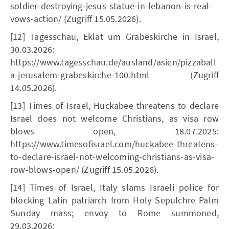
soldier-destroying-jesus-statue-in-lebanon-is-real-
vows-action/ (Zugriff 15.05.2026).
[12] Tagesschau, Eklat um Grabeskirche in Israel,
30.03.2026:
https://www.tagesschau.de/ausland/asien/pizzaball
a-jerusalem-grabeskirche-100.html (Zugriff
14.05.2026).
[13] Times of Israel, Huckabee threatens to declare
Israel does not welcome Christians, as visa row
blows open, 18.07.2025:
https://www.timesofisrael.com/huckabee-threatens-
to-declare-israel-not-welcoming-christians-as-visa-
row-blows-open/ (Zugriff 15.05.2026).
[14] Times of Israel, Italy slams Israeli police for
blocking Latin patriarch from Holy Sepulchre Palm
Sunday mass; envoy to Rome summoned,
29.03.2026: