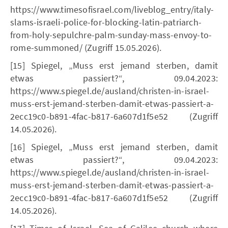
https://www.timesofisrael.com/liveblog_entry/italy-
slams-israeli-police-for-blocking-latin-patriarch-
from-holy-sepulchre-palm-sunday-mass-envoy-to-
rome-summoned/ (Zugriff 15.05.2026).
[15] Spiegel, „Muss erst jemand sterben, damit
etwas passiert?“, 09.04.2023:
https://www.spiegel.de/ausland/christen-in-israel-
muss-erst-jemand-sterben-damit-etwas-passiert-a-
2ecc19c0-b891-4fac-b817-6a607d1f5e52 (Zugriff
14.05.2026).
[16] Spiegel, „Muss erst jemand sterben, damit
etwas passiert?“, 09.04.2023:
https://www.spiegel.de/ausland/christen-in-israel-
muss-erst-jemand-sterben-damit-etwas-passiert-a-
2ecc19c0-b891-4fac-b817-6a607d1f5e52 (Zugriff
14.05.2026).