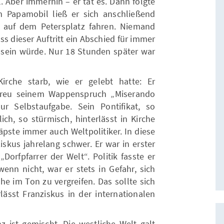
 Aber immerhin – er tat es. Dann folgte
 Papamobil ließ er sich anschließend
 auf dem Petersplatz fahren. Niemand
s dieser Auftritt ein Abschied für immer
 sein würde. Nur 18 Stunden später war
irche starb, wie er gelebt hatte: Er
etreu seinem Wappenspruch „Miserando
r Selbstaufgabe. Sein Pontifikat, so
ich, so stürmisch, hinterlässt in Kirche
äpste immer auch Weltpolitiker. In diese
ziskus jahrelang schwer. Er war in erster
„Dorfpfarrer der Welt“. Politik fasste er
enn nicht, war er stets in Gefahr, sich
he im Ton zu vergreifen. Das sollte sich
lässt Franziskus in der internationalen
ist gemischt. Die westliche Welt galt