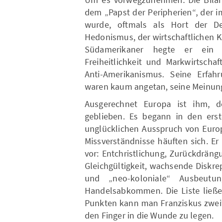
dem „Papst der Peripherien“, der im
wurde, oftmals als Hort der De
Hedonismus, der wirtschaftlichen K
Südamerikaner hegte er ein 
Freiheitlichkeit und Markwirtscha
Anti-Amerikanismus. Seine Erfah
waren kaum angetan, seine Meinun
Ausgerechnet Europa ist ihm, de
geblieben. Es begann in den erst
unglücklichen Ausspruch von Europ
Missverständnisse häuften sich. E
vor: Entchristlichung, Zurückdräng
Gleichgültigkeit, wachsende Diskre
und „neo-koloniale“ Ausbeutu
Handelsabkommen. Die Liste ließe 
Punkten kann man Franziskus zweif
den Finger in die Wunde zu legen.