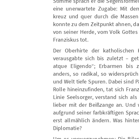
Stimme sprach er die Segensformel.
eine unerwartete Zugabe: Mit dem
kreuz und quer durch die Massen
konnte zu dem Zeitpunkt ahnen, das
von seiner Herde, vom Volk Gottes
Franziskus tot.
Der Oberhirte der katholischen K
verausgabte sich bis zuletzt – g
atque Eligendo“; Erbarmen bis zu
anders, so radikal, so widersprüchl
und Welt tiefe Spuren. Dabei sind P
Rolle hineinzufinden, tat sich Fran
Linie Seelsorger, verstand sich als 
lieber mit der Beißzange an. Und w
aufgrund seiner farbkräftigen Sprac
erst allmählich ändern. Was hinter
Diplomatie?
Um es vorwegzunehmen: Die Bilanz 