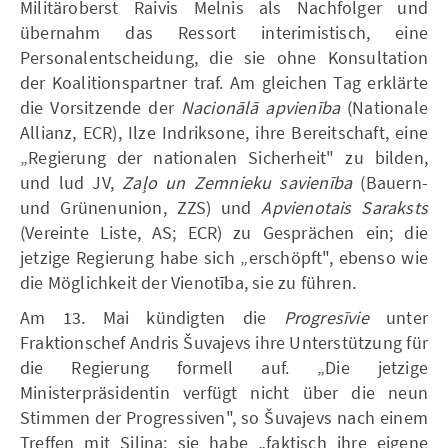
Militäroberst Raivis Melnis als Nachfolger und
übernahm das Ressort interimistisch, eine
Personalentscheidung, die sie ohne Konsultation
der Koalitionspartner traf. Am gleichen Tag erklärte
die Vorsitzende der
Nacionālā apvienība
(Nationale
Allianz, ECR), Ilze Indriksone, ihre Bereitschaft, eine
„Regierung der nationalen Sicherheit" zu bilden,
und lud JV,
Zaļo un Zemnieku savienība
(Bauern-
und Grünenunion, ZZS) und
Apvienotais Saraksts
(Vereinte Liste, AS; ECR) zu Gesprächen ein; die
jetzige Regierung habe sich „erschöpft", ebenso wie
die Möglichkeit der Vienotība, sie zu führen.
Am 13. Mai kündigten die
Progresīvie
unter
Fraktionschef Andris Šuvajevs ihre Unterstützung für
die Regierung formell auf. „Die jetzige
Ministerpräsidentin verfügt nicht über die neun
Stimmen der Progressiven", so Šuvajevs nach einem
Treffen mit Siliņa; sie habe „faktisch ihre eigene