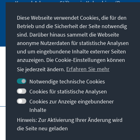
Konrad-Adenauer-Stiftung in Kolumbien. (Der
Newsletter erscheint nur auf spanisch.)
Diese Webseite verwendet Cookies, die für den
Betrieb und die Sicherheit der Seite notwendig
Jetzt abonnieren
sind. Darüber hinaus sammelt die Webseite
anonyme Nutzerdaten für statistische Analysen
und um eingebundene Inhalte externer Seiten
anzuzeigen. Die Cookie-Einstellungen können
Anschrift
Sie jederzeit ändern.
Erfahren Sie mehr
Kontakt
Notwendige technische Cookies
Cookies für statistische Analysen
Besuchen Sie auch
Cookies zur Anzeige eingebundener
Inhalte
Hauptseite der KAS
Impressum
Datenschutz
Hinweis: Zur Aktivierung Ihrer Änderung wird
Nutzungsbedingungen
die Seite neu geladen
Erklärung zur Barrierefreiheit
Barriere melden
© Konrad-Adenauer-Stiftung e.V. 2026