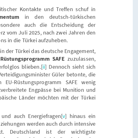
tischer Kontakte und Treffen schuf in
omentum
in den deutsch-türkischen
esondere auch die Entscheidung der
erz vom Juli 2025, nach zwei Jahren den
ns in die Türkei aufzuheben.
e in der Türkei das deutsche Engagement,
-Rüstungsprogramm SAFE
zuzulassen,
folglos blieben.[
ii
] Dennoch sieht sich
 Verteidigungsminister Güler betonte, die
m EU-Rüstungsprogramm SAFE wenig
tverbreitete Engpässe bei Munition und
päische Länder möchten mit der Türkei
 und auch Energiefragen[
v
] hinaus ein
eziehungen werden auch durch intensive
rkt. Deutschland ist der wichtigste