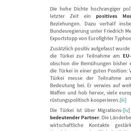
Die hohe Dichte hochrangiger poli
letzter Zeit ein
positives M
Beziehungen. Dazu verhalf insb
Bundesregierung unter Friedrich M
Exportstopp von Eurofighter Typhoo
Zusätzlich positiv aufgefasst wurd
die Türkei zur Teilnahme am
EU
obschon die Bemühungen bisher er
die Türkei in einer guten Position:
Türkei messe der Teilnahme a
Bedeutung bei. Er verwies auf wei
Waffen und hob hervor, viele euro
rüstungspolitisch kooperieren.[
iii
]
Die Türkei ist über Migrations-[
iv
]
bedeutender Partner
. Die Länderb
wirtschaftliche Kontakte gestä