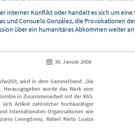
ter interner Konflikt oder handelt es sich um eine
ojas und Consuelo González, die Provokationen d
ssion über ein humanitäres Abkommen weiter an
30. Januar 2008
aufwühlt, wird in dem Sammelband „Die
tellt. Herausgegeben wurde das Werk vom
lombia in Zusammenarbeit mit der KAS.
ich Artikel zahlreicher hochkarätiger
 und Internationalen Organisationen wie
izarro Leongómez, Rafael Nieto Loaiza