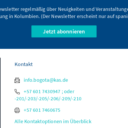
Newsletter regelmäßig über Neuigkeiten und Veranstaltun
tung in Kolumbien. (Der Newsletter erscheint nur auf spani
Jetzt abonnieren
Kontakt
info.bogota@kas.de
+57 601 7430947 ; oder
-201/-203/-205/-206/-209/-210
+57 601 7460675
Alle Kontaktoptionen im Überblick