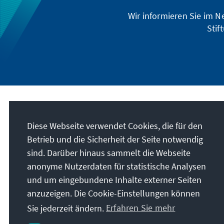
Wir informieren Sie im 
Stif
Anschrift
Diese Webseite verwendet Cookies, die für den
Betrieb und die Sicherheit der Seite notwendig
Konrad-Adenauer-Stiftung e.V.
Auslandsbüro Kolumbien
sind. Darüber hinaus sammelt die Webseite
Calle 93B No. 18-12, 7. Stockwerk
anonyme Nutzerdaten für statistische Analysen
110221
Bogotá D.C.
und um eingebundene Inhalte externer Seiten
Kolumbien
anzuzeigen. Die Cookie-Einstellungen können
Sie jederzeit ändern.
Erfahren Sie mehr