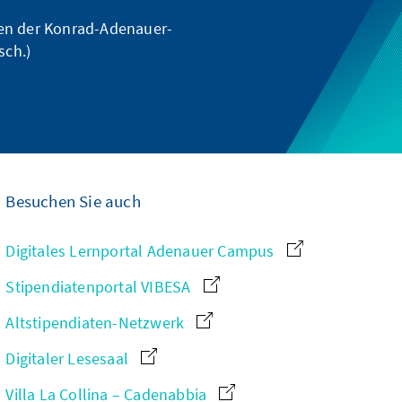
gen der Konrad-Adenauer-
sch.)
Besuchen Sie auch
Digitales Lernportal Adenauer Campus
Stipendiatenportal VIBESA
Altstipendiaten-Netzwerk
Digitaler Lesesaal
Villa La Collina – Cadenabbia