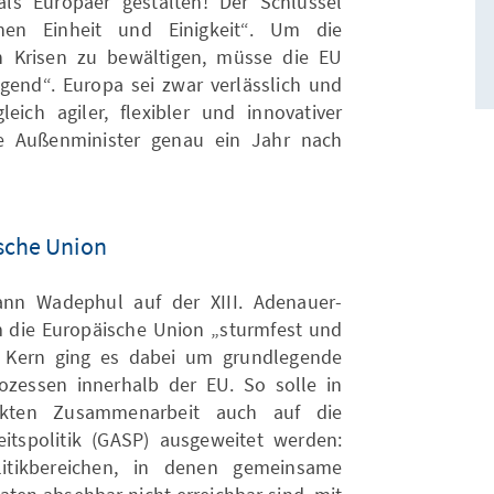
s Europäer gestalten! Der Schlüssel
chen Einheit und Einigkeit“. Um die
en Krisen zu bewältigen, müsse die EU
gend“. Europa sei zwar verlässlich und
ich agiler, flexibler und innovativer
he Außenminister genau ein Jahr nach
ische Union
ann Wadephul auf der XIII. Adenauer-
 die Europäische Union „sturmfest und
 Kern ging es dabei um grundlegende
zessen innerhalb der EU. So solle in
ärkten Zusammenarbeit auch auf die
tspolitik (GASP) ausgeweitet werden:
itikbereichen, in denen gemeinsame