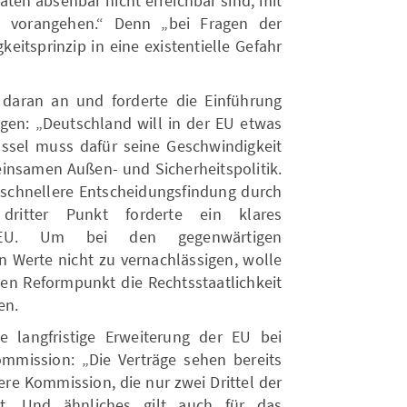
aaten absehbar nicht erreichbar sind, mit
n vorangehen.“ Denn „bei Fragen der
eitsprinzip in eine existentielle Gefahr
daran an und forderte die Einführung
ngen: „Deutschland will in der EU etwas
sel muss dafür seine Geschwindigkeit
insamen Außen- und Sicherheitspolitik.
e schnellere Entscheidungsfindung durch
n dritter Punkt forderte ein klares
r EU. Um bei den gegenwärtigen
n Werte nicht zu vernachlässigen, wolle
ten Reformpunkt die Rechtsstaatlichkeit
en.
e langfristige Erweiterung der EU bei
Kommission: „Die Verträge sehen bereits
ere Kommission, die nur zwei Drittel der
st. Und ähnliches gilt auch für das