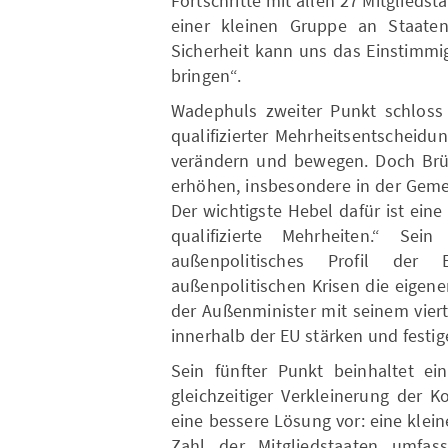
Fortschritte mit allen 27 Mitgliedst
einer kleinen Gruppe an Staate
Sicherheit kann uns das Einstimmigk
bringen“.
Wadephuls zweiter Punkt schloss 
qualifizierter Mehrheitsentscheidu
verändern und bewegen. Doch Brüs
erhöhen, insbesondere in der Geme
Der wichtigste Hebel dafür ist ein
qualifizierte Mehrheiten.“ Sei
außenpolitisches Profil de
außenpolitischen Krisen die eigene
der Außenminister mit seinem vier
innerhalb der EU stärken und festig
Sein fünfter Punkt beinhaltet ein
gleichzeitiger Verkleinerung der 
eine bessere Lösung vor: eine klein
Zahl der Mitgliedstaaten umfas