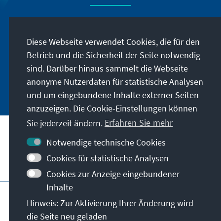
Lassen Sie sich von uns regelmäßig über
Veranstaltungen und Publikationen der
Diese Webseite verwendet Cookies, die für den
KommunalAkademie sowie der Konrad-
Betrieb und die Sicherheit der Seite notwendig
Adenauer-Stiftung informieren.
sind. Darüber hinaus sammelt die Webseite
anonyme Nutzerdaten für statistische Analysen
Jetzt abonnieren
und um eingebundene Inhalte externer Seiten
anzuzeigen. Die Cookie-Einstellungen können
Sie jederzeit ändern.
Erfahren Sie mehr
Kontakt
Notwendige technische Cookies
Cookies für statistische Analysen
Besuchen Sie auch
Cookies zur Anzeige eingebundener
Inhalte
Impressum
Datenschutz
Hinweis: Zur Aktivierung Ihrer Änderung wird
Nutzungsbedingungen
die Seite neu geladen
Erklärung zur Barrierefreiheit
Barriere melden