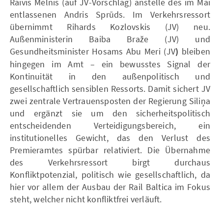
Raivis Melnis (auf JV-Vorschlag) anstelle des im Mai
entlassenen Andris Sprūds. Im Verkehrsressort
übernimmt Rihards Kozlovskis (JV) neu.
Außenministerin Baiba Braže (JV) und
Gesundheitsminister Hosams Abu Meri (JV
)
bleiben
hingegen im Amt – ein bewusstes Signal der
Kontinuität in den außenpolitisch und
gesellschaftlich sensiblen Ressorts. Damit sichert JV
zwei zentrale Vertrauensposten der Regierung Siliņa
und ergänzt sie um den sicherheitspolitisch
entscheidenden Verteidigungsbereich, ein
institutionelles Gewicht, das den Verlust des
Premieramtes spürbar relativiert. Die Übernahme
des Verkehrsressort birgt durchaus
Konfliktpotenzial, politisch wie gesellschaftlich, da
hier vor allem der Ausbau der Rail Baltica im Fokus
steht, welcher nicht konfliktfrei verläuft.