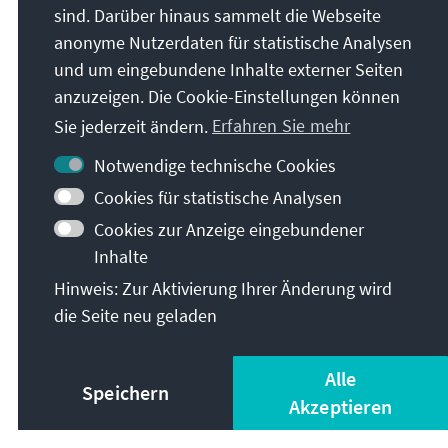
strategisch und symbolisch. Die Chancen darauf
sind. Darüber hinaus sammelt die Webseite
stehen gut.
anonyme Nutzerdaten für statistische Analysen
und um eingebundene Inhalte externer Seiten
anzuzeigen. Die Cookie-Einstellungen können
[1] IRI (2026): Public Opinion Survey: Residents of
Sie jederzeit ändern.
Erfahren Sie mehr
Armenia | May 2026, Abruf: Juni 2026.
[2] Alle in diesem Absatz zitierten Zahlen beziehen
Notwendige technische Cookies
sich auf die IRI-Studie ebd.
Cookies für statistische Analysen
[3] Ebd.
Cookies zur Anzeige eingebundener
Inhalte
[4] Kanev Sergey (2026): Grabbing him by the
“Beard”: The Insider identifies the FSB, GRU, and
Hinweis: Zur Aktivierung Ihrer Änderung wird
SVR agents Russia sent to Armenia to take on PM
die Seite neu geladen
Nikol Pashinyan, The Insider, Abruf: Juni 2026.
[5] Aysor.am (2025): 64.9% of respondents consider
Alle
Speichern
Samvel Karapetyan a political prisoner Abruf Juni
Akzeptieren
2026