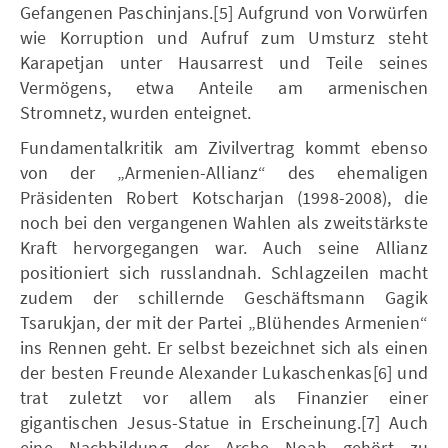
Gefangenen Paschinjans.[5] Aufgrund von Vorwürfen
wie Korruption und Aufruf zum Umsturz steht
Karapetjan unter Hausarrest und Teile seines
Vermögens, etwa Anteile am armenischen
Stromnetz, wurden enteignet.
Fundamentalkritik am Zivilvertrag kommt ebenso
von der „Armenien-Allianz“ des ehemaligen
Präsidenten Robert Kotscharjan (1998-2008), die
noch bei den vergangenen Wahlen als zweitstärkste
Kraft hervorgegangen war. Auch seine Allianz
positioniert sich russlandnah. Schlagzeilen macht
zudem der schillernde Geschäftsmann Gagik
Tsarukjan, der mit der Partei „Blühendes Armenien“
ins Rennen geht. Er selbst bezeichnet sich als einen
der besten Freunde Alexander Lukaschenkas[6] und
trat zuletzt vor allem als Finanzier einer
gigantischen Jesus-Statue in Erscheinung.[7] Auch
eine Nachbildung der Arche Noah gehört zu