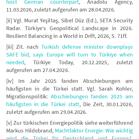
host German counterpart
, Anadolu Agency,
11.03.2026, zuletzt aufgerufen am 28.04.2026.
[ii] Vgl. Murat Yeşiltaş, Sibel Düz (Ed.), SETA Security
Radar. Türkiye‘s Geopolitical Landscape in 2026.
Resilient Balancing in a World in Drift, 2026, S. 71ff.
[iii] Zit. nach
Turkish defense minister downplays
SAFE bid, says Europe will turn to Türkiye when
needed
, Türkiye Today, 20.12.2025, zuletzt
aufgerufen am 27.04.2026.
[iv] Im Jahr 2025 fanden Abschiebungen am
häufigsten in die Türkei statt. Vgl. Sarah Kohler,
Migrationspolitik:
Abschiebungen fanden 2025 am
häufigsten in die Türkei statt
, Die Zeit, 30.01.2026,
zuletzt aufgerufen am 29.04.2026.
[v] Zur türkischen Energiepolitik siehe weiterführend
Markus Hildebrand,
Machtfaktor Energie: Wie wichtig
wird die Türkei für Deutschland und Europa?
,