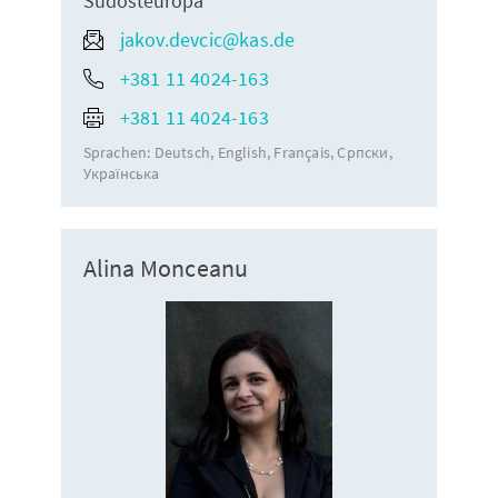
Südosteuropa
jakov.devcic@kas.de
+381 11 4024-163
+381 11 4024-163
Sprachen:
Deutsch
English
Français
Српски
Українська
Alina Monceanu