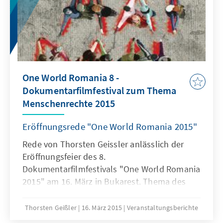
One World Romania 8 -
Dokumentarfilmfestival zum Thema
Menschenrechte 2015
Eröffnungsrede "One World Romania 2015"
Rede von Thorsten Geissler anlässlich der
Eröffnungsfeier des 8.
Dokumentarfilmfestivals "One World Romania
2015" am 16. März in Bukarest. Thema des
Festivals sind Menschen- und
Minderheitenrechte.
Thorsten Geißler
16. März 2015
Veranstaltungsberichte