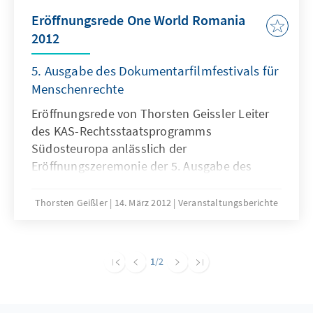
Eröffnungsrede One World Romania
2012
5. Ausgabe des Dokumentarfilmfestivals für
Menschenrechte
Eröffnungsrede von Thorsten Geissler Leiter
des KAS-Rechtsstaatsprogramms
Südosteuropa anlässlich der
Eröffnungszeremonie der 5. Ausgabe des
Dokumentarfilmfestivals für Menschenrechte
One World Romania 2012.
Thorsten Geißler
14. März 2012
Veranstaltungsberichte
1
/2