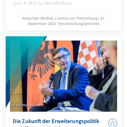
zum 8. Mal zur Westbalkan-
Botschafterkonferenz ein. Die
Teilnehmerinnen und Teilnehmer des
Alexander Beribes, Loretta von Plettenberg
22.
September 2023
Veranstaltungsberichte
Formats tauschten sich zu Lösungsansätzen
und Verbesserungspotenzialen beim Ausbau
der Verkehrsinfrastruktur aus und setzten
sich mit den Gefahren von Desinformation
auseinander. Darüber hinaus wurden
geopolitische Herausforderungen ausführlich
beleuchtet.
KAS/Marco Urban
Die Zukunft der Erweiterungspolitik