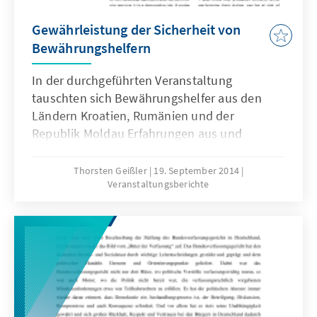
Gewährleistung der Sicherheit von
Bewährungshelfern
In der durchgeführten Veranstaltung
tauschten sich Bewährungshelfer aus den
Ländern Kroatien, Rumänien und der
Republik Moldau Erfahrungen aus und
erarbeiteten gemeinsam Methoden, um
Aggresssionen zu vermeiden. Thorsten
Thorsten Geißler
19. September 2014
Veranstaltungsberichte
Geissler, Leiter des RSP SOE, hob die
besonderen Fähigkeiten hervor, welche einem
Bewährungshelfer abverlangt werden. Er
würdigte ihre Arbeit als einen wichtigen
Beitrag zum gesellschaftlichen
Zusammenleben.