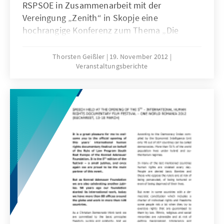
RSPSOE in Zusammenarbeit mit der
Vereingung „Zenith“ in Skopje eine
hochrangige Konferenz zum Thema „Die
Bewältigung verfassungsrechtlicher
Herausforderungen auf dem Weg in die
Thorsten Geißler
19. November 2012
Veranstaltungsberichte
Europäische Union: Perspektiven aus den
Beitrittsländern in Südosteuropa“, in deren
Rahmen eine wissenschaftliche Studie zum
selben Thema vorgestellt wurde.
Eröffnungsrede von Thorsten Geissler, Leiter
der RSP SOE der KAS, ist hier unten verfügbar.