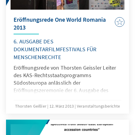
Eröffnungsrede One World Romania
2013
6. AUSGABE DES
DOKUMENTARFILMFESTIVALS FÜR
MENSCHENRECHTE
Eröffnungsrede von Thorsten Geissler Leiter
des KAS-Rechtsstaatsprogramms
Südosteuropa anlässlich der
Eröffnungszeremonie der 6. Ausgabe des
Dokumentarfilmfestivals für Menschenrechte
One World Romania 2013.
Thorsten Geißler
12. März 2013
Veranstaltungsberichte