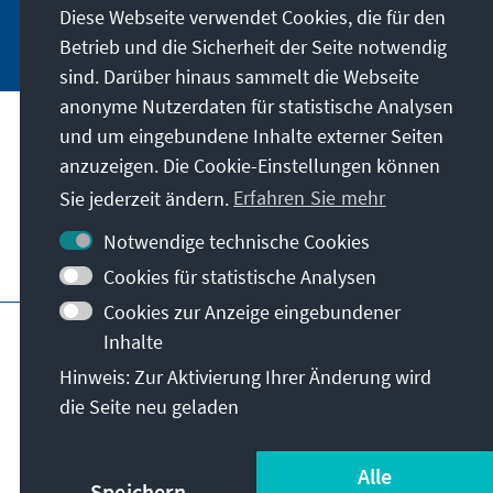
Diese Webseite verwendet Cookies, die für den
Jetzt abonnieren
Betrieb und die Sicherheit der Seite notwendig
sind. Darüber hinaus sammelt die Webseite
anonyme Nutzerdaten für statistische Analysen
und um eingebundene Inhalte externer Seiten
Anschrift
anzuzeigen. Die Cookie-Einstellungen können
Sie jederzeit ändern.
Erfahren Sie mehr
Kontakt
Notwendige technische Cookies
Besuchen Sie auch
Cookies für statistische Analysen
Cookies zur Anzeige eingebundener
Hauptseite der KAS
Impressum
Inhalte
Nutzungsbedingungen
Datenschutz
Hinweis: Zur Aktivierung Ihrer Änderung wird
Erklärung zur Barrierefreiheit
Barriere melden
die Seite neu geladen
Allg. Geschäftsbedingungen
© Konrad-Adenauer-Stiftung e.V. 2026
Alle
Speichern