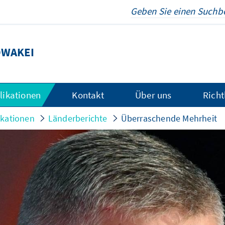
OWAKEI
likationen
Kontakt
Über uns
Richt
ikationen
Länderberichte
Überraschende Mehrheit