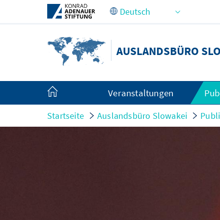
Zum Hauptinhalt springen
AUSLANDSBÜRO SL
Veranstaltungen
Pub
Startseite
Auslandsbüro Slowakei
Publ