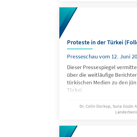
sind, eine kohärente Strategi
mittel- und langfristige Stabil
fördern würde.
Proteste in der Türkei (Fol
Presseschau vom 12. Juni 2
Dieser Pressespiegel vermitte
über die weitläufige Berichte
türkischen Medien zu den jün
Türkei.
Dr. Colin Dürkop, Suna Güzin
Länderberi