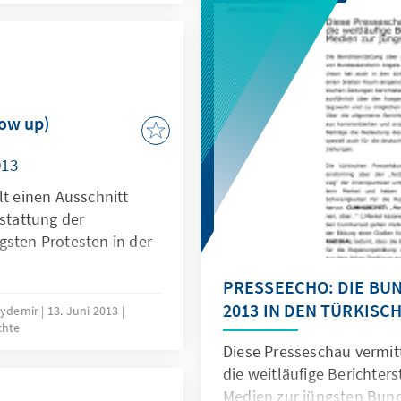
e vermissen, die eine
Birliği’ne yönelik algıları
ität in der Region
çerçevede ileriye dönük str
katkı sağlanması amacıyla 
low up)
013
lt einen Ausschnitt
rstattung der
gsten Protesten in der
PRESSEECHO: DIE B
2013 IN DEN TÜRKISC
 Aydemir
13. Juni 2013
chte
Diese Presseschau vermitt
die weitläufige Berichter
Medien zur jüngsten Bun