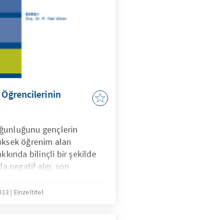
 Öğrencilerinin
oğunluğunu gençlerin
yüksek öğrenim alan
kkında bilinçli bir şekilde
da negatif algı, son
a Birliği arasında yaşanan
 tablonun ortaya çıkarılması
2013
Einzeltitel
ir. Söz konusu kitapçık,
imi alan gençlerin Avrupa