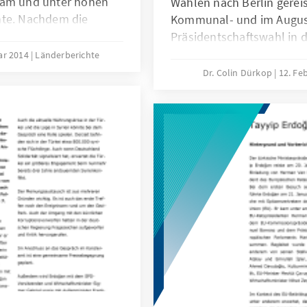
sam und unter hohen
Wahlen nach Berlin gereis
nte. Nachdem die
Kommunal- und im August
er der Führung des
Präsidentschaftswahl in d
rs Kemal Derviş,
von Ministerpräsident Erd
ar 2014
Länderberichte
cht hatte, wurde das
breiten Niederschlag in d
Dr. Colin Dürkop
12. Fe
wicht
türkischen Presse.