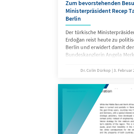
Zum bevorstehenden Besu
Ministerpräsident Recep T
Berlin
Der türkische Ministerpräside
Erdoğan reist heute zu polit
Berlin und erwidert damit de
Bundeskanzlerin Angela Merke
2013 Ankara besucht hatte. B
von dem stellvertretenden Mi
Dr. Colin Dürkop
3. Februar
Emrullah İşler sowie von Au
Davutoğlu. Dabei handelt es 
Besuch von hochrangigen Reg
nach den Bundestagswahlen u
nach Erdoğans Brüsselbesuch