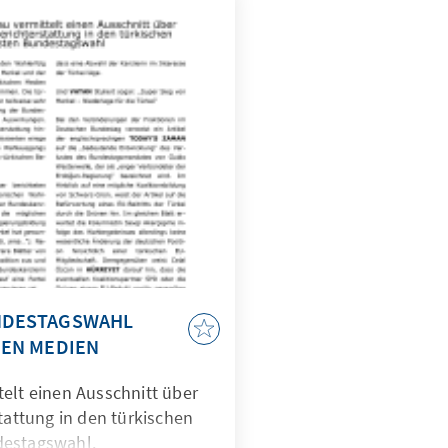
nın belirlenmesi ve bu
atejilerin geliştirilmesine
ortaya çıkarılmıştır.
UNDESTAGSWAHL
HEN MEDIEN
elt einen Ausschnitt über
stattung in den türkischen
destagswahl.