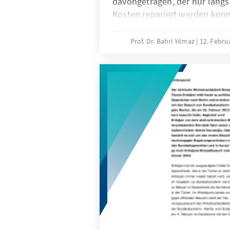
davongetragen, der nur lang
Kosten repariert werden kon
Türkei die Krise von 2001 unt
damaligen Wirtschaftsministe
Prof. Dr. Bahri Yılmaz
12. Febru
erfolgreich hinter sich gebra
makroökonomische Gleichge
wiederhergestellt.