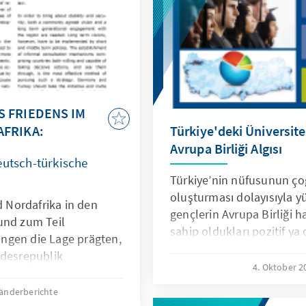
 FRIEDENS IM
FRIKA:
Türkiye'deki Üniversite
Avrupa Birliği Algısı
eutsch-türkische
Türkiye’nin nüfusunun ç
oluşturması dolayısıyla 
Nordafrika in den
gençlerin Avrupa Birliği ha
und zum Teil
sahip oldukları pozitif ya 
ngen die Lage prägten,
dönemde Türkiye ile Avrup
ndesrepublik
gelişmeler ışığında genel
4. Oktober 
ie von diesen
açısından oldukça önemlid
dlichem Maße betroffen
änderberichte
Türkiye’de üniversite eğit