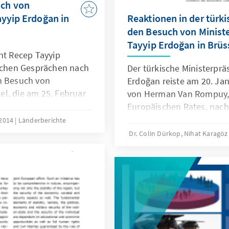
ch von
ayyip Erdoğan in
Reaktionen in der türk
den Besuch von Minist
Tayyip Erdoğan in Brüs
nt Recep Tayyip
ischen Gesprächen nach
Der türkische Ministerprä
n Besuch von
Erdoğan reiste am 20. Ja
l, die am 25. Februar
von Herman Van Rompuy, 
egleitet wird Erdoğan
Europäischen Rates, nach
nisterpräsidenten
 2014
Länderberichte
ßenminister Ahmet
Dr. Colin Dürkop, Nihat Karagö
sich um den ersten
ierungsvertretern
nd in kurzer Folge
 vom 7. Januar 2014.