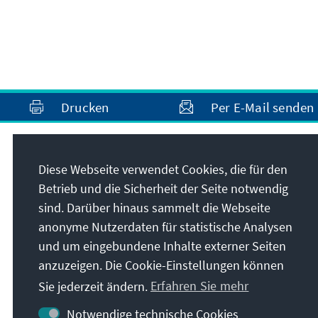
Drucken
Per E-Mail senden
Anschrift
Diese Webseite verwendet Cookies, die für den
Betrieb und die Sicherheit der Seite notwendig
Konrad-Adenauer-Stiftung e.V.
sind. Darüber hinaus sammelt die Webseite
Auslandsbüro Türkei
anonyme Nutzerdaten für statistische Analysen
Ahmet Rasim Sokak 27
und um eingebundene Inhalte externer Seiten
06690
Cankaya-Ankara
anzuzeigen. Die Cookie-Einstellungen können
Türkei
Sie jederzeit ändern.
Erfahren Sie mehr
Notwendige technische Cookies