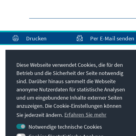
Drucken
Per E-Mail senden
Anschrift
Diese Webseite verwendet Cookies, die für den
Betrieb und die Sicherheit der Seite notwendig
Konrad-Adenauer-Stiftung e.V.
sind. Darüber hinaus sammelt die Webseite
Auslandsbüro Uganda und Südsudan
anonyme Nutzerdaten für statistische Analysen
51 A, Prince Charles Drive, Kololo
und um eingebundene Inhalte externer Seiten
P.O. Box 647
Kampala
anzuzeigen. Die Cookie-Einstellungen können
Uganda
Sie jederzeit ändern.
Erfahren Sie mehr
Notwendige technische Cookies