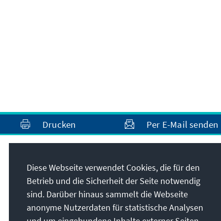
Drucken
Per E-Mail senden
Anschrift
Diese Webseite verwendet Cookies, die für den
Betrieb und die Sicherheit der Seite notwendig
Konrad-Adenauer-Stiftung e.V.
sind. Darüber hinaus sammelt die Webseite
Auslandsbüro Washington, D.C.
anonyme Nutzerdaten für statistische Analysen
1233 20th Street NW, #610
und um eingebundene Inhalte externer Seiten