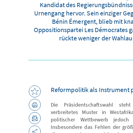
Kandidat des Regierungsbündnisse
Urnengang hervor. Sein einziger Ge
Bénin Émergent, blieb mit kna
Oppositionspartei Les Démocrates ga
rückte weniger der Wahlaus
Reformpolitik als Instrument 
Die Präsidentschaftswahl ste
verbreitetes Muster in Westafri
politischer Wettbewerb jedoch s
Insbesondere das Fehlen der größ