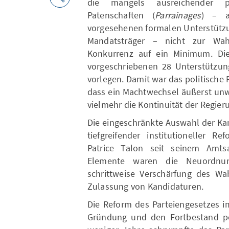
die mangels ausreichender p
Patenschaften (
Parrainages
) – a
vorgesehenen formalen Unterstüt
Mandatsträger – nicht zur Wah
Konkurrenz auf ein Minimum. Die
vorgeschriebenen 28 Unterstützung
vorlegen. Damit war das politische 
dass ein Machtwechsel äußerst unw
vielmehr die Kontinuität der Regier
Die eingeschränkte Auswahl der Kan
tiefgreifender institutioneller R
Patrice Talon seit seinem Amtsa
Elemente waren die Neuordnun
schrittweise Verschärfung des Wa
Zulassung von Kandidaturen.
Die Reform des Parteiengesetzes i
Gründung und den Fortbestand poli