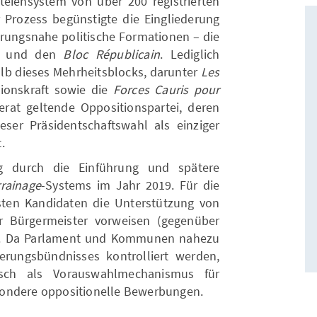
eiensystem von über 200 registrierten
r Prozess begünstigte die Eingliederung
ierungsnahe politische Formationen – die
und den
Bloc Républicain
. Lediglich
lb dieses Mehrheitsblocks, darunter
Les
tionskraft sowie die
Forces Cauris pour
erat geltende Oppositionspartei, deren
ser Präsidentschaftswahl als einziger
.
g durch die Einführung und spätere
rrainage
-Systems im Jahr 2019. Für die
ten Kandidaten die Unterstützung von
 Bürgermeister vorweisen (gegenüber
4). Da Parlament und Kommunen nahezu
erungsbündnisses kontrolliert werden,
tisch als Vorauswahlmechanismus für
sondere oppositionelle Bewerbungen.