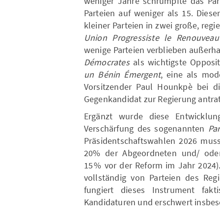
weniger Jahre schrumpfte das Part
Parteien auf weniger als 15. Diese
kleiner Parteien in zwei große, reg
Union Progressiste le Renouveau
wenige Parteien verblieben außerha
Démocrates
als wichtigste Opposi
un Bénin Émergent
, eine als mod
Vorsitzender Paul Hounkpè bei die
Gegenkandidat zur Regierung antrat
Ergänzt wurde diese Entwicklun
Verschärfung des sogenannten
Pa
Präsidentschaftswahlen 2026 muss
20% der Abgeordneten und/ oder
15 % vor der Reform im Jahr 202
vollständig von Parteien des Regi
fungiert dieses Instrument fak
Kandidaturen und erschwert insbe