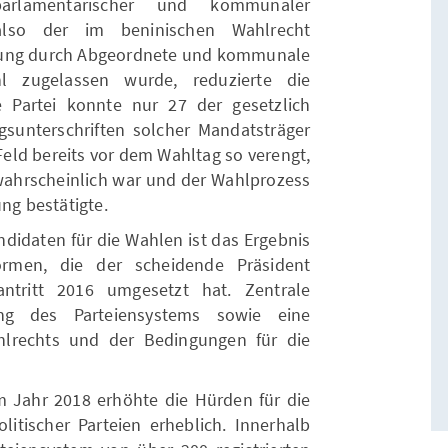
arlamentarischer und kommunaler
lso der im beninischen Wahlrecht
zung durch Abgeordnete und kommunale
l zugelassen wurde, reduzierte die
 Partei konnte nur 27 der gesetzlich
sunterschriften solcher Mandatsträger
Feld bereits vor dem Wahltag so verengt,
ahrscheinlich war und der Wahlprozess
ung bestätigte.
didaten für die Wahlen ist das Ergebnis
eformen, die der scheidende Präsident
ntritt 2016 umgesetzt hat. Zentrale
g des Parteiensystems sowie eine
hlrechts und der Bedingungen für die
m Jahr 2018 erhöhte die Hürden für die
tischer Parteien erheblich. Innerhalb