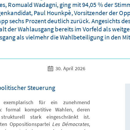
s, Romuald Wadagni, ging mit 94,05 % der Stimm
genkandidat, Paul Hounkpè, Vorsitzender der Oppo
pp sechs Prozent deutlich zurück. Angesichts de
lt der Wahlausgang bereits im Vorfeld als weitg
gang als vielmehr die Wahlbeteiligung in den M
30. April 2026
politischer Steuerung
ht exemplarisch für ein zunehmend
ka: formal kompetitive Wahlen, deren
trukturell stark eingeschränkt ist.
ten Oppositionspartei
Les Démocrates
,