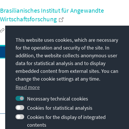
Brasilianisches Institut für Angewandte
Wirtschaftsforschung
http://www.ipea.gov.br
This website uses cookies, which are necessary
for the operation and security of the site. In
addition, the website collects anonymous user
data for statistical analysis and to display
Address
embedded content from external sites. You can
change the cookie settings at any time.
Contact
Read more
Necessary technical cookies
Visit also
Cookies for statistical analysis
Cookies for the display of integrated
Main page of KAS
Imprint
Data protection
contents
Terms of use
Declaration on accessibility