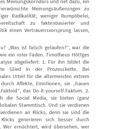
es Meinungskorridors und riet dazu, ein
nerwünschte Meinungsäußerungen zu
iger Radikalität, weniger Rumpöbelei,
ereitschaft zu faktenbasierter und
tik einen Vertrauensvorsprung lassen,
? „Was ist falsch gelaufen?“, war die
wie ein roter Faden. Timotheus Höttges
yse abgeliefert: 1. Für ihn bildet die
ste Glied in der Prozesskette. Bei
nales Urteil für die allermeisten extrem
durch Affekte, Emotionen, sie „hauen
Faktoid“, das Do-it-yourself-Faktum. 2.
h die Social Media, sie bieten (ganz
 globalen Stammtisch. Und sie verdienen
 verdienen an Klicks, denn sie sind die
licks generieren sich besser durch
 Wer ernüchtert, wird übersehen, wer