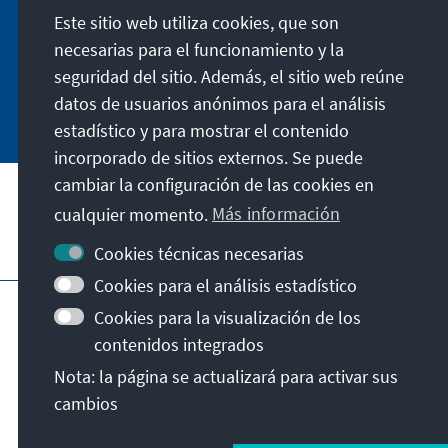
Este sitio web utiliza cookies, que son
Abständen in aller Kürze über Themen, die wir
für unsere nahe Zukunft für wichtig halten.
necesarias para el funcionamiento y la
seguridad del sitio. Además, el sitio web reúne
Jetzt abonnieren
datos de usuarios anónimos para el análisis
estadístico y para mostrar el contenido
incorporado de sitios externos. Se puede
cambiar la configuración de las cookies en
cualquier momento.
Más información
Visita también
Cookies técnicas necesarias
Cookies para el análisis estadístico
Pie de imprenta
Protección de datos
Cookies para la visualización de los
Condiciones de uso
contenidos integrados
Declaración sobre accesibilidad
Nota: la página se actualizará para activar sus
Barriere melden
cambios
© Konrad-Adenauer-Stiftung e.V. 2026