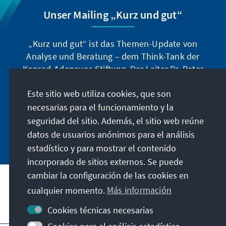
Unser Mailing „Kurz und gut“
„Kurz und gut“ ist das Themen-Update von
Analyse und Beratung – dem Think-Tank der
Konrad-Adenauer-Stiftung. Der Leiter Dr. Peter
Fischer-Bollin informiert Sie in unregelmäßigen
Este sitio web utiliza cookies, que son
Abständen in aller Kürze über Themen, die wir
für unsere nahe Zukunft für wichtig halten.
necesarias para el funcionamiento y la
seguridad del sitio. Además, el sitio web reúne
Jetzt abonnieren
datos de usuarios anónimos para el análisis
estadístico y para mostrar el contenido
incorporado de sitios externos. Se puede
cambiar la configuración de las cookies en
cualquier momento.
Más información
Visita también
Cookies técnicas necesarias