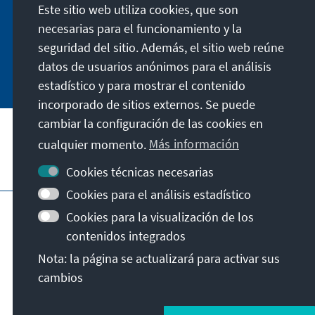
Este sitio web utiliza cookies, que son
Abständen in aller Kürze über Themen, die wir
für unsere nahe Zukunft für wichtig halten.
necesarias para el funcionamiento y la
seguridad del sitio. Además, el sitio web reúne
Jetzt abonnieren
datos de usuarios anónimos para el análisis
estadístico y para mostrar el contenido
incorporado de sitios externos. Se puede
cambiar la configuración de las cookies en
cualquier momento.
Más información
Visita también
Cookies técnicas necesarias
Cookies para el análisis estadístico
Pie de imprenta
Protección de datos
Cookies para la visualización de los
Condiciones de uso
contenidos integrados
Declaración sobre accesibilidad
Nota: la página se actualizará para activar sus
Barriere melden
cambios
© Konrad-Adenauer-Stiftung e.V. 2026