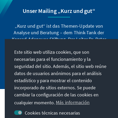
Unser Mailing „Kurz und gut“
„Kurz und gut“ ist das Themen-Update von
Analyse und Beratung – dem Think-Tank der
Konrad-Adenauer-Stiftung. Der Leiter Dr. Peter
Fischer-Bollin informiert Sie in unregelmäßigen
Este sitio web utiliza cookies, que son
Abständen in aller Kürze über Themen, die wir
für unsere nahe Zukunft für wichtig halten.
necesarias para el funcionamiento y la
seguridad del sitio. Además, el sitio web reúne
Jetzt abonnieren
datos de usuarios anónimos para el análisis
estadístico y para mostrar el contenido
incorporado de sitios externos. Se puede
cambiar la configuración de las cookies en
cualquier momento.
Más información
Visita también
Cookies técnicas necesarias