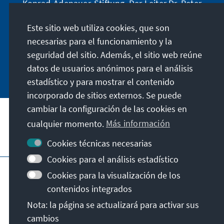
Konrad-Adenauer-Stiftung. Der Leiter Dr. Peter
Fischer-Bollin informiert Sie in unregelmäßigen
Este sitio web utiliza cookies, que son
Abständen in aller Kürze über Themen, die wir
für unsere nahe Zukunft für wichtig halten.
necesarias para el funcionamiento y la
seguridad del sitio. Además, el sitio web reúne
Jetzt abonnieren
datos de usuarios anónimos para el análisis
estadístico y para mostrar el contenido
incorporado de sitios externos. Se puede
cambiar la configuración de las cookies en
cualquier momento.
Más información
Visita también
Cookies técnicas necesarias
Cookies para el análisis estadístico
Pie de imprenta
Protección de datos
Cookies para la visualización de los
Condiciones de uso
contenidos integrados
Declaración sobre accesibilidad
Nota: la página se actualizará para activar sus
Barriere melden
cambios
© Konrad-Adenauer-Stiftung e.V. 2026