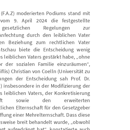
(F.A.Z) moderierten Podiums stand mit
om 9. April 2024 die festgestellte
r gesetzlichen Regelungen zur
Anfechtung durch den leiblichen Vater
ren Beziehung zum rechtlichen Vater
tschau biete die Entscheidung wenig
des leiblichen Vaters gestärkt habe, „ohne
r der sozialen Familie einzuräumen“,
Tiflis) Christian von Coelln (Universität zu
lungen der Entscheidung sah Prof. Dr.
rt) insbesondere in der Modifizierung der
s leiblichen Vaters, der Konkretisierung
haft sowie den erweiterten
lichen Elternschaft für den Gesetzgeber
ffung einer Mehrelternschaft. Dass diese
chsweise breit behandelt wurde, „obwohl
ngt aufgedrängt hat“, konstatierte auch