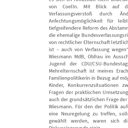
von Coelln. Mit Blick auf d
Verfassungsverstoß durch Ä
Anfechtungsmöglichkeit für lei
tiefgreifendere Reform des Abstam
die ehemalige Bundesverfassungsric
von rechtlicher Elternschaft letztl
ist – auch von Verfassung wegen“
Wiesmann MdB, Obfrau im Ausschu
Jugend der CDU/CSU-Bundestagsf
Mehrelternschaft ist meines Erach
Familienpolitikerin in Bezug auf mö
Kinder, Konkurrenzsituationen z
Fragen der praktischen Umsetzung.
auch der grundsätzlichen Frage de
Wiesmann. Für den der Politik auf
eine Neuregelung zu treffen, sol
gewählt werden, waren sich di
Diskussionsrunde einig.