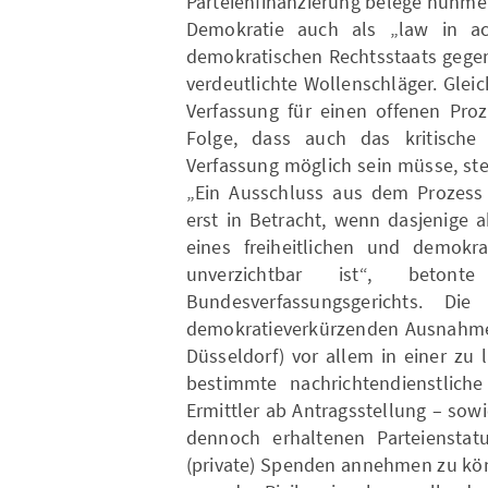
Parteienfinanzierung belege nunme
Demokratie auch als „law in ac
demokratischen Rechtsstaats gegen 
verdeutlichte Wollenschläger. Glei
Verfassung für einen offenen Proz
Folge, dass auch das kritische 
Verfassung möglich sein müsse, stell
„Ein Ausschluss aus dem Prozess 
erst in Betracht, wenn dasjenige 
eines freiheitlichen und demokr
unverzichtbar ist“, beto
Bundesverfassungsgerichts. Di
demokratieverkürzenden Ausnahmen
Düsseldorf) vor allem in einer zu 
bestimmte nachrichtendienstlich
Ermittler ab Antragsstellung – sow
dennoch erhaltenen Parteienstat
(private) Spenden annehmen zu kön