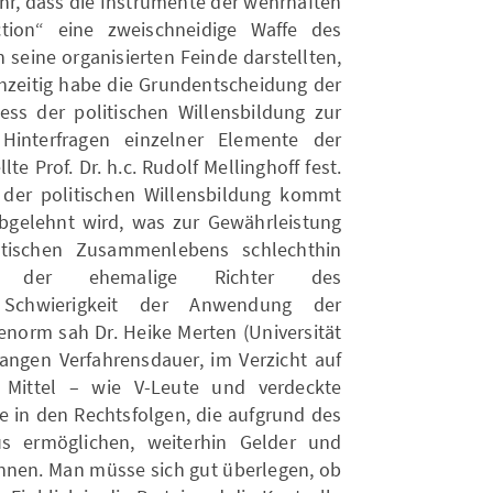
hr, dass die Instrumente der wehrhaften
tion“ eine zweischneidige Waffe des
seine organisierten Feinde darstellten,
chzeitig habe die Grundentscheidung der
ess der politischen Willensbildung zur
Hinterfragen einzelner Elemente der
te Prof. Dr. h.c. Rudolf Mellinghoff fest.
der politischen Willensbildung kommt
abgelehnt wird, was zur Gewährleistung
atischen Zusammenlebens schlechthin
nte der ehemalige Richter des
e Schwierigkeit der Anwendung der
orm sah Dr. Heike Merten (Universität
langen Verfahrensdauer, im Verzicht auf
e Mittel – wie V-Leute und verdeckte
ie in den Rechtsfolgen, die aufgrund des
us ermöglichen, weiterhin Gelder und
nen. Man müsse sich gut überlegen, ob