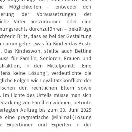
ie Möglichkeiten – entweder den
nderung der Voraussetzungen der
bliche Väter auszuräumen oder eine
mungsrechts durchzuführen – bekräftige
hterin Britz, dass es bei der Gestaltung
ich darum gehe, „was für Kinder das Beste
. Das Kindeswohl stellte auch Bettina
ss für Familie, Senioren, Frauen und
raktion, in den Mittelpunkt: „Eine
tens keine Lösung“, verdeutlichte die
gliche Folgen wie Loyalitätskonflikte der
wischen den rechtlichen Eltern sowie
 Im Lichte des Urteils müsse man sich
r Stärkung von Familien widmen, betonte
erlegten Auftrag bis zum 30. Juni 2025
le eine pragmatische (Minimal-)Lösung
e Expertinnen und Experten in der