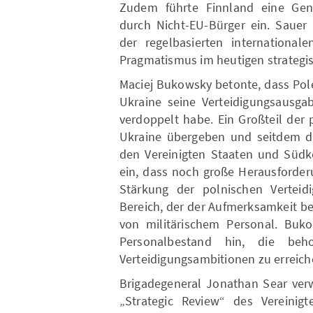
Zudem führte Finnland eine Gene
durch Nicht-EU-Bürger ein. Sauer 
der regelbasierten internationale
Pragmatismus im heutigen strategis
Maciej Bukowsky betonte, dass Pol
Ukraine seine Verteidigungsausga
verdoppelt habe. Ein Großteil der
Ukraine übergeben und seitdem d
den Vereinigten Staaten und Südk
ein, dass noch große Herausforder
Stärkung der polnischen Verteidig
Bereich, der der Aufmerksamkeit be
von militärischem Personal. Buk
Personalbestand hin, die b
Verteidigungsambitionen zu erreich
Brigadegeneral Jonathan Sear verw
„Strategic Review“ des Vereinig