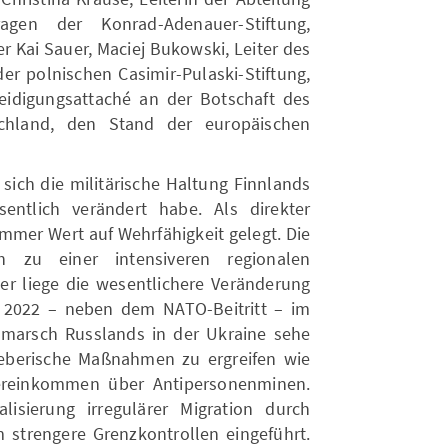
ragen der Konrad-Adenauer-Stiftung,
r Kai Sauer, Maciej Bukowski, Leiter des
er polnischen Casimir-Pulaski-Stiftung,
eidigungsattaché an der Botschaft des
schland, den Stand der europäischen
s sich die militärische Haltung Finnlands
entlich verändert habe. Als direkter
mmer Wert auf Wehrfähigkeit gelegt. Die
h zu einer intensiveren regionalen
r liege die wesentlichere Veränderung
r 2022 – neben dem NATO-Beitritt – im
marsch Russlands in der Ukraine sehe
eberische Maßnahmen zu ergreifen wie
ereinkommen über Antipersonenminen.
lisierung irregulärer Migration durch
strengere Grenzkontrollen eingeführt.