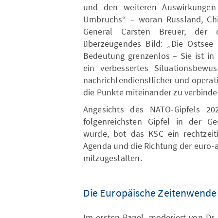
und den weiteren Auswirkungen
Umbruchs“ – woran Russland, Chin
General Carsten Breuer, der d
überzeugendes Bild: „Die Ostsee i
Bedeutung grenzenlos – Sie ist in 
ein verbessertes Situationsbewus
nachrichtendienstlicher und operati
die Punkte miteinander zu verbinde
Angesichts des NATO-Gipfels 20
folgenreichsten Gipfel in der G
wurde, bot das KSC ein rechtzeit
Agenda und die Richtung der euro-
mitzugestalten.
Die Europäische Zeitenwende 
Im ersten Panel, moderiert von Dr. 