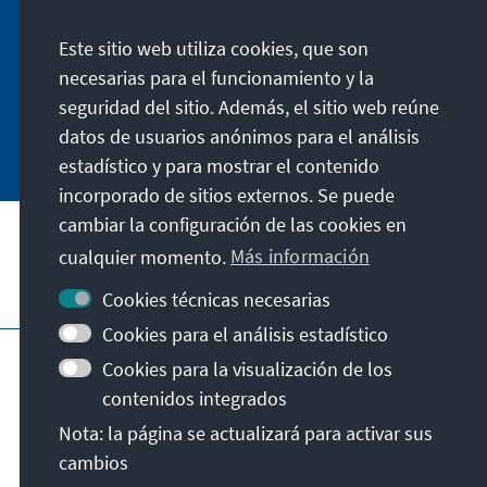
Fischer-Bollin informiert Sie in unregelmäßigen
Este sitio web utiliza cookies, que son
Abständen in aller Kürze über Themen, die wir
für unsere nahe Zukunft für wichtig halten.
necesarias para el funcionamiento y la
seguridad del sitio. Además, el sitio web reúne
Jetzt abonnieren
datos de usuarios anónimos para el análisis
estadístico y para mostrar el contenido
incorporado de sitios externos. Se puede
cambiar la configuración de las cookies en
cualquier momento.
Más información
Visita también
Cookies técnicas necesarias
Cookies para el análisis estadístico
Pie de imprenta
Protección de datos
Cookies para la visualización de los
Condiciones de uso
contenidos integrados
Declaración sobre accesibilidad
Nota: la página se actualizará para activar sus
Barriere melden
cambios
© Konrad-Adenauer-Stiftung e.V. 2026