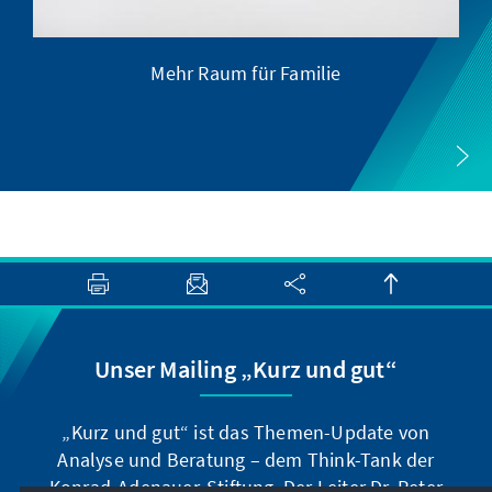
Mehr Raum für Familie
So
Unser Mailing „Kurz und gut“
„Kurz und gut“ ist das Themen-Update von
Analyse und Beratung – dem Think-Tank der
Konrad-Adenauer-Stiftung. Der Leiter Dr. Peter