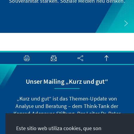
Souveränität stärken. Soziale Medien neu denken.
Unser Mailing „Kurz und gut“
„Kurz und gut“ ist das Themen-Update von
Analyse und Beratung – dem Think-Tank der
Konrad-Adenauer-Stiftung. Der Leiter Dr. Peter
Fischer-Bollin informiert Sie in unregelmäßigen
Este sitio web utiliza cookies, que son
Abständen in aller Kürze über Themen, die wir