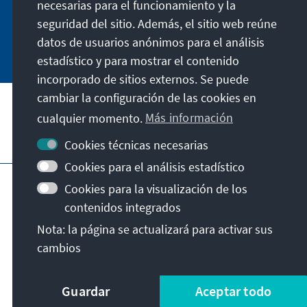
für unsere nahe Zukunft für wichtig halten.
necesarias para el funcionamiento y la
seguridad del sitio. Además, el sitio web reúne
Jetzt abonnieren
datos de usuarios anónimos para el análisis
estadístico y para mostrar el contenido
incorporado de sitios externos. Se puede
cambiar la configuración de las cookies en
cualquier momento.
Más información
Visita también
Cookies técnicas necesarias
Cookies para el análisis estadístico
Pie de imprenta
Protección de datos
Cookies para la visualización de los
Condiciones de uso
contenidos integrados
Declaración sobre accesibilidad
Nota: la página se actualizará para activar sus
Barriere melden
cambios
© Konrad-Adenauer-Stiftung e.V. 2026
Guardar
Aceptar todo