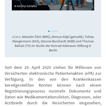
KAS/Kai Schläfke
v.l.n.r.: Sebastin Zilch (BMG), Brenya Adjei (gematik), Tobias
Wangermann (KAS), Simone Borchardt (MdB) und Thomas
H
Ballast (TK) im Studio der Konrad-Adenauer-Stiftung in
Berlin
Seit dem 29. April 2025 stehen für Millionen von
Versicherten elektronische Patientenakten (ePA) zur
Verfügung. In den von den Krankenkassen
bereitgestellten Konten können nach einem
Registrierungsprozess nunmehr Dokumente und
Daten wie Medikamentationslisten, Diagnosen, oder
Arztbriefe durch die Versicherten eingesehen,