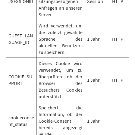
JSESSIONID
sitzungsbezogenen
Session
HTTP
Anfragen an unseren
Server
Wird verwendet, um
die zuletzt gewählte
GUEST_LAN
Sprache des
1 Jahr
HTTP
GUAGE_ID
aktuellen Benutzers
zu speichern.
Dieses Cookie wird
verwendet, um zu
COOKIE_SU
überprüfen, ob der
1 Jahr
HTTP
PPORT
Browser des
Besuchers Cookies
unterstützt.
Speichert die
Information, ob der
cookieconse
Cookie-Consent
1 Jahr
nt_status
bereits angezeigt
wurde.