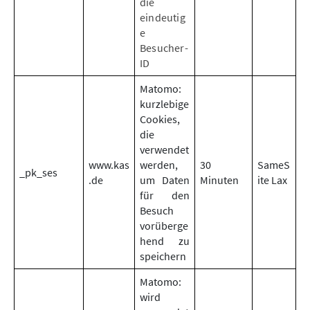
die
eindeutig
e
Besucher-
ID
Matomo:
kurzlebige
Cookies,
die
verwendet
www.kas
werden,
30
SameS
_pk_ses
.de
um Daten
Minuten
ite Lax
für den
Besuch
vorüberge
hend zu
speichern
Matomo:
wird