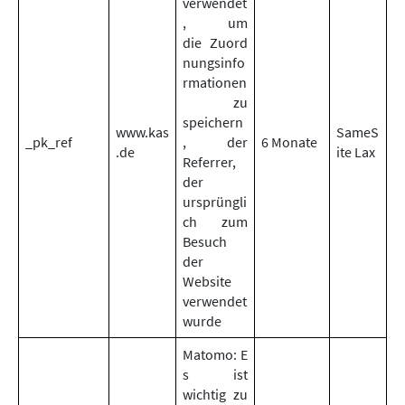
verwendet
, um
die Zuord
nungsinfo
rmationen
zu
speichern
www.kas
SameS
_pk_ref
, der
6 Monate
.de
ite Lax
Referrer,
der
ursprüngli
ch zum
Besuch
der
Website
verwendet
wurde
Matomo: E
s ist
wichtig zu