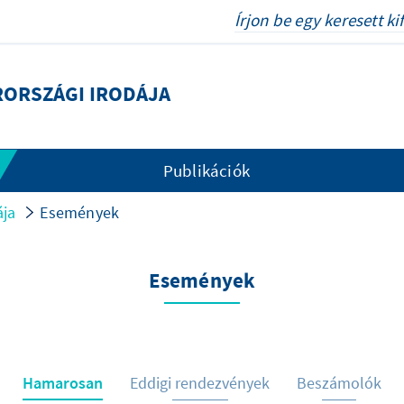
RORSZÁGI IRODÁJA
Publikációk
ája
Események
Események
Hamarosan
Eddigi rendezvények
Beszámolók