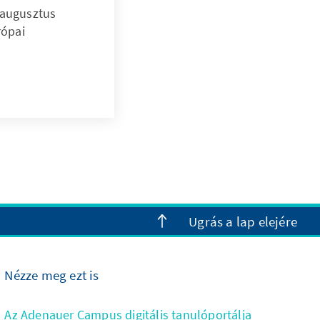
 augusztus
rópai
Ugrás a lap elejére
Nézze meg ezt is
Az Adenauer Campus digitális tanulóportálja