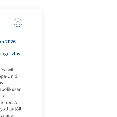
on 2026
 augusztus
és nyílt
ópa-Unió
ny
imbolikusan
l a
etenbe. A
yott autóit
denauer-