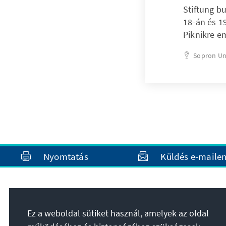
Stiftung b
18-án és 1
Piknikre e
Sopron
Un
Nyomtatás
Küldés e-maile
Cím
Ez a weboldal sütiket használ, amelyek az oldal
Konrad-Adenauer-Stiftung e.V.