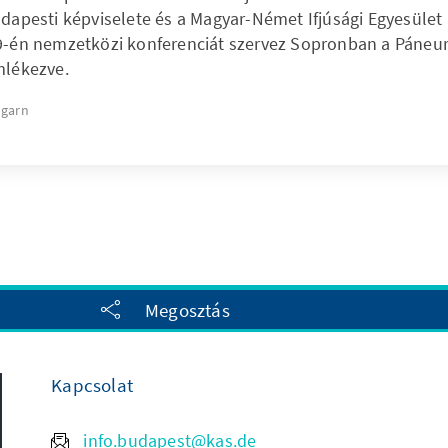
udapesti képviselete és a Magyar-Német Ifjúsági Egyesület
9-én nemzetközi konferenciát szervez Sopronban a Páneu
mlékezve.
garn
n
Megosztás
Kapcsolat
info.budapest@kas.de