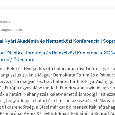
erencia
6. augusztus 20.
i Nyári Akadémia és Nemzetközi Konferencia | Sopr
ai Piknik évfordulója és Nemzetközi Konferencia 2026
opron / Ödenburg
 a Kelet és Nyugat közötti határzáron rövid időre egy kis r
 augusztus 19-én a Magyar Demokrata Fórum és a Páneur
zervezett a magyar–osztrák határon tüntetőleg a Vasfüggö
és Európa egyesülése mellett. Ennek során rövid ideig sz
ák a határt. Néhány száz kelet-német állampolgár élt ezze
l, hogy átlépje a határt és eljusson az osztrák St. Margar
 titkosrendőrség, a Stasi már csak a menekültek hátrahag
A Paneurópai Piknik 37. évfordulója alkalmából a Konrad-A