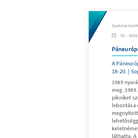
Szakmai konf
. 18. - 202
Páneurópa
A Páneuróp
18-20. | S
1989 nyarán
meg. 1989.
pikniket s
lebontása 
megnyitott
lehetőségge
keletnémet
láthatta. 