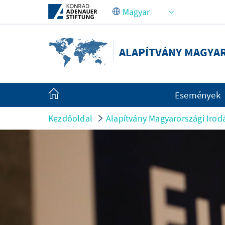
Ugrás a fő tartalomhoz
ALAPÍTVÁNY MAGYA
Események
Kezdőoldal
Alapítvány Magyarországi Irod