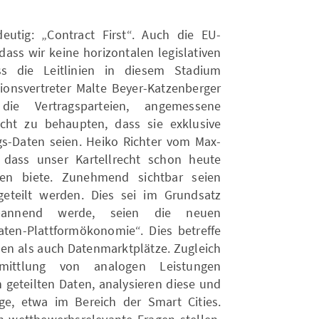
eutig: „Contract First“. Auch die EU-
ss wir keine horizontalen legislativen
 die Leitlinien in diesem Stadium
onsvertreter Malte Beyer-Katzenberger
die Vertragsparteien, angemessene
cht zu behaupten, dass sie exklusive
gs-Daten seien. Heiko Richter vom Max-
, dass unser Kartellrecht schon heute
nen biete. Zunehmend sichtbar seien
eteilt werden. Dies sei im Grundsatz
spannend werde, seien die neuen
aten-Plattformökonomie“. Dies betreffe
n als auch Datenmarktplätze. Zugleich
mittlung von analogen Leistungen
n geteilten Daten, analysieren diese und
ge, etwa im Bereich der Smart Cities.