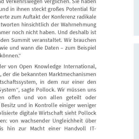
nd Verkehrswegen verglichen. Sie haben
 und in ihnen steckt großes Potential für
erte zum Auftakt der Konferenz radikale
 Antworten hinsichtlich der Wahrnehmung
immer noch nicht haben. Und deshalb ist
g den Summit veranstaltet. Wir brauchen
, wie und wann die Daten – zum Beispiel
 können.“
er von Open Knowledge International,
tz, der die bekannten Marktmechanismen
tschaftssystem, in dem nur einer den
s System“, sagte Pollock. Wir müssen uns
en offen und von allen geteilt oder
Besitz und in Kontrolle einiger weniger
sierte digitale Wirtschaft sieht Pollock
men: von wachsender Ungleichheit über
is hin zur Macht einer Handvoll IT-