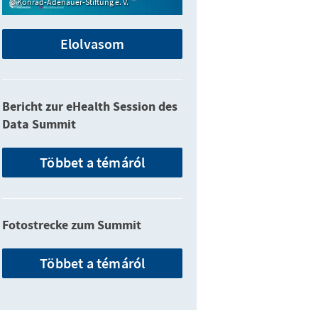
Konrad-Adenauer-Stiftung e. V.
Elolvasom
Bericht zur eHealth Session des
Data Summit
Többet a témáról
Fotostrecke zum Summit
Többet a témáról