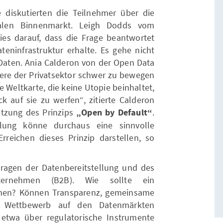
 diskutierten die Teilnehmer über die
talen Binnenmarkt. Leigh Dodds vom
wies darauf, dass die Frage beantwortet
ninfrastruktur erhalte. Es gehe nicht
Daten. Ania Calderon von der Open Data
ndere der Privatsektor schwer zu bewegen
ne Weltkarte, die keine Utopie beinhaltet,
ck auf sie zu werfen“, zitierte Calderon
etzung des Prinzips
„Open by Default“
.
llung könne durchaus eine sinnvolle
reichen dieses Prinzip darstellen, so
ragen der Datenbereitstellung und des
ternehmen (B2B). Wie sollte ein
hen? Können Transparenz, gemeinsame
r Wettbewerb auf den Datenmärkten
 etwa über regulatorische Instrumente