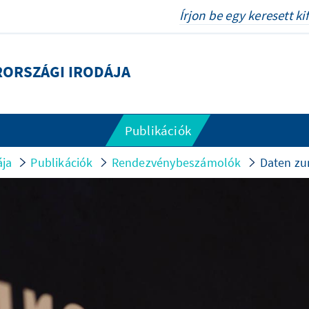
RORSZÁGI IRODÁJA
Publikációk
ája
Publikációk
Rendezvénybeszámolók
Daten zu