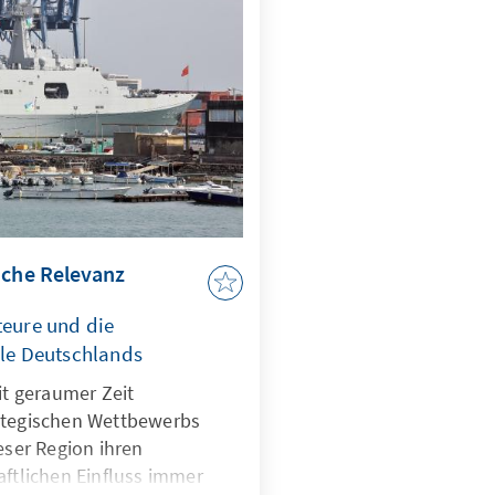
e deshalb zu einem
ie zukünftige Stabilität des
sche Relevanz
teure und die
lle Deutschlands
it geraumer Zeit
ategischen Wettbewerbs
eser Region ihren
aftlichen Einfluss immer