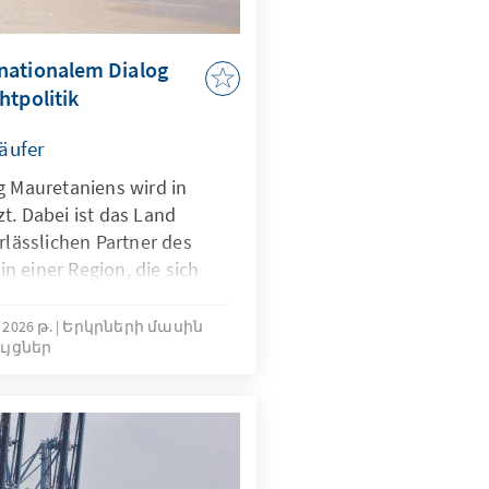
nationalem Dialog
htpolitik
läufer
g Mauretaniens wird in
t. Dabei ist das Land
rlässlichen Partner des
 einer Region, die sich
bwendet. Während Mali,
ter Militärherrschaften
 2026 թ.
Երկրների մասին
ւյցներ
seinen Einfluss in den
 setzt Nouakchott auf
ernationale Kooperationen
. Doch die
en schneller wachsen als
sspielräume. Der