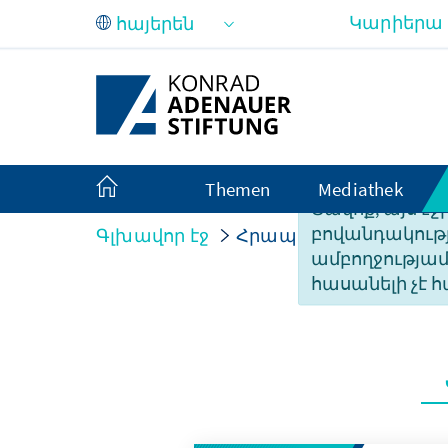
Skip to Main Content
Կարիերա
Themen
Mediathek
Ցավոք, այս էջ
բովանդակությ
Գլխավոր էջ
Հրապարակումներ
ամբողջությա
հասանելի չէ հ