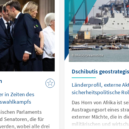
„nationale Dialog“ könnt
entscheidenden Test für d
Landes werden.
IMAGO/Dreamstime
Dschibutis geostrategi
h
Länderprofil, externe Ak
sicherheitspolitische Ro
er in Zeiten des
ftswahlkampfs
Das Horn von Afrika ist se
Austragungsort eines str
sischen Parlaments
externer Mächte, die in di
 Senatoren, die für
militärischen und wirtsch
erden, wobei alle drei