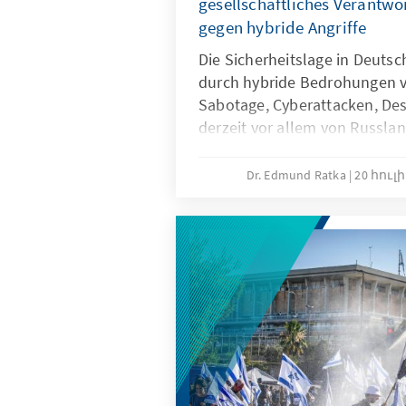
gesellschaftliches Verantw
gegen hybride Angriffe
Die Sicherheitslage in Deut
durch hybride Bedrohungen v
Sabotage, Cyberattacken, Des
derzeit vor allem von Russla
braucht es eine Reform der Si
mit erweiterten Kompetenzen 
Dr. Edmund Ratka
20 հուլի
Sicherheitsbehörden sowie e
Bevölkerungsschutzes. Zude
Resilienz und ein neues gesa
Verantwortungsbewusstsein 
im hybriden Krieg zu bestehe