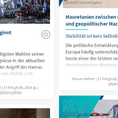
IMAGO / Anadolu Agency
Mauretanien zwischen 
und geopolitischer Mac
ginnt
Stabilität ist kein Selbst
Die politische Entwicklun
Europa häufig unterschätz
htigsten Wahlen seiner
heute einer der letzten ve
gnisse in der aktuellen
demokratischen Westens in
der Angriff der Hamas
zunehmend von Europa a
aels Politik und
Burkina Faso und Niger un
Steven Höfner
17 հուլիսի,
t. Im Zentrum der Wahl
զեկո
stehen und Russland dort 
e Frage nach der
nz
17 հուլիսի, 2026 թ.
letzten Jahren ausbaute,
զեկույցներ
tung des Landes sowie
politische Stabilität, int
em Ende der Ära des
und vorsichtige Reformen
erministers Benjamin
Herausforderungen könnt
die staatlichen Handlung