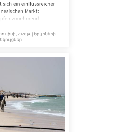
t sich ein einflussreicher
nesischen Markt:
üpfen zunehmend
mente mit modernem
2022)[i]. Ob in der
հուլիսի, 2026 թ.
Երկրների
եկույցներ
metik, oder der
talterische Strömung in
teln, Spielzeug oder
nn, hat sich zu einem
nationaler Relevanz
t sich das wachsende
t geschickter
 das für internationale
erüber auch politische
er vorliegende
e damit verbundenen Trends