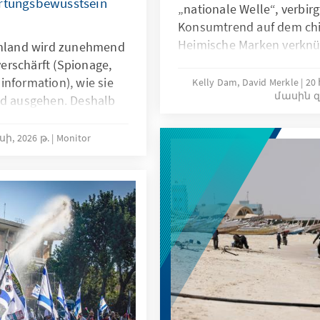
ortungsbewusstsein
„nationale Welle“, verbirg
Konsumtrend auf dem chi
Heimische Marken verkn
schland wird zunehmend
traditionelle Kulturele
erschärft (Spionage,
Produktdesign (vgl. Wang 
information), wie sie
Kelly Dam, David Merkle
20 
մասին զ
Autoindustrie, in der Kos
nd ausgehen. Deshalb
Modebranche: Was als ges
cherheitsarchitektur
Segmenten wie Lebensmit
für die
սի, 2026 թ.
Monitor
Alltagsgegenständen bega
ine Stärkung des
Lifestyle-Trend mit inter
m sind demokratische
entwickelt. Wie vermisch
mtgesellschaftliches
kulturelle Bewusstsein mi
Schlüsselfaktoren, um
Markenbildung? Was heißt
n.
Marken und kann China hi
soft power generieren? D
Länderbericht ordnet di
ein.