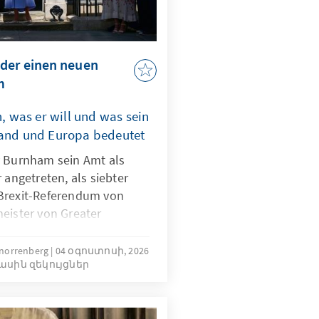
eder einen neuen
m
 was er will und was sein
land und Europa bedeutet
y Burnham sein Amt als
 angetreten, als siebter
Brexit-Referendum von
eister von Greater
ht weniger als einen
-Breaker“ für die britische
chnorrenberg
04 օգոստոսի, 2026
ասին զեկույցներ
ches und wirtschaftliches
achtverlagerung, die das
dieser Anspruch trägt,