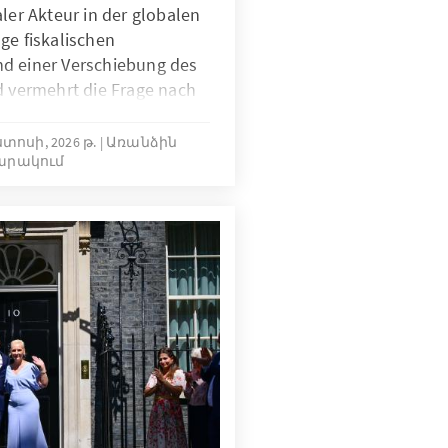
aler Akteur in der globalen
ge fiskalischen
d einer Verschiebung des
d vermehrt die Frage nach
rt des deutschen
alen Gesundheit und der
ստոսի, 2026 թ.
Առանձին
արակում
it gestellt. Die Studie
 zeigt: Globales
st weder selbstlos noch
 in Prävention,
schung und internationale
en, stärken
en zugleich deutschen