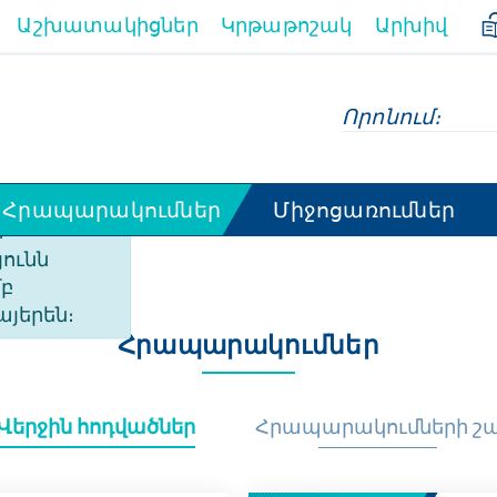
Աշխատակիցներ
Կրթաթոշակ
Արխիվ
Հրապարակումներ
Միջոցառումներ
ի
ունն
մբ
այերեն։
Հրապարակումներ
Վերջին հոդվածներ
Հրապարակումների շ