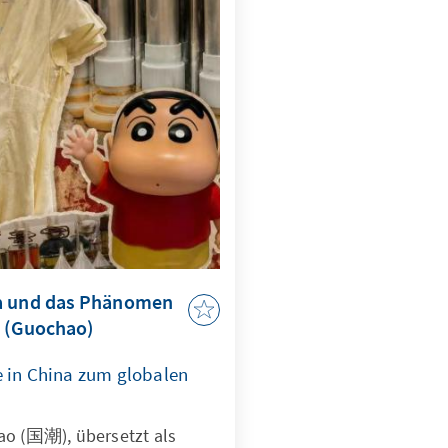
niger von der Größe der
dingungen ihrer Umsetzung:
pielräumen, einer
ntierten Wählerschaft und
 Fraktion, an der bereits
 ist.
na und das Phänomen
, (Guochao)
e in China zum globalen
ao (国潮), übersetzt als