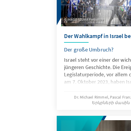
IMAGO / ZUMA Press Wire
Der Wahlkampf in Israel be
Der große Umbruch?
Israel steht vor einer der wic
jüngeren Geschichte. Die Erei
Legislaturperiode, vor allem 
am 7. Oktober 2023, haben Isr
Gesellschaft massiv veränder
am 27. Oktober 2026 steht di
Dr. Michael Rimmel, Pascal Fra
Երկրների մասին 
zukünftigen politischen Rich
nach der Fortsetzung oder d
inzwischen 76-jährigen Premi
Netanjahu.