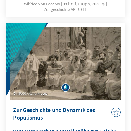
nationale, europäische und transatlantische
Wilfried von Bredow
08 հունվարի, 2026 թ.
Zeitgeschichte AKTUELL
Interessen immer wieder neu austarieren.
Wilfried von Bredow zeigt in der 21. Ausgabe
von Zeitgeschichte AKTUELL, wie diese
Spannungen unmittelbare Folgen für Auftrag,
Ausrüstung und Rolle der Bundeswehr haben.
Im Mittelpunkt steht die Frage, wie
Deutschland und Europa ihre
sicherheitspolitische Handlungsfähigkeit
unter veränderten strategischen und
technologischen Bedingungen sichern
können.
IMAGO / Kena Images
Zur Geschichte und Dynamik des
Populismus