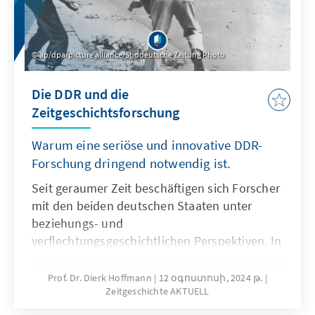
ap/dpa/picture alliance/Süddeutsche Zeitung Photo
Die DDR und die
Zeitgeschichtsforschung
Warum eine seriöse und innovative DDR-
Forschung dringend notwendig ist.
Seit geraumer Zeit beschäftigen sich Forscher
mit den beiden deutschen Staaten unter
beziehungs- und
verflechtungsgeschichtlichen Perspektiven. In
den Fokus rückt dabei die Analyse der teils
gemeinsamen, teils unterschiedlichen
Prof. Dr. Dierk Hoffmann
12 օգոստոսի, 2024 թ.
Zeitgeschichte AKTUELL
Erfahrungen und Erwartungshaltungen der
Menschen im geteilten Deutschland. Die