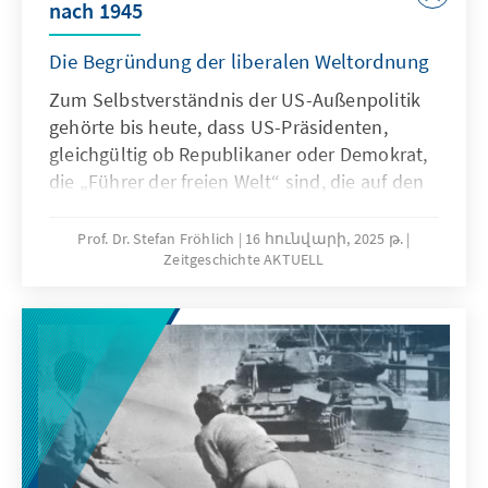
nach 1945
Die Begründung der liberalen Weltordnung
Zum Selbstverständnis der US-Außenpolitik
gehörte bis heute, dass US-Präsidenten,
gleichgültig ob Republikaner oder Demokrat,
die „Führer der freien Welt“ sind, die auf den
Prinzipien des liberalen Internationalismus
beruhte: dem Glauben an Demokratie und
Prof. Dr. Stefan Fröhlich
16 հունվարի, 2025 թ.
Zeitgeschichte AKTUELL
Menschenrechte, Freihandel und die
Grundregeln des Völkerrechts. In der 17.
Ausgabe von Zeitgeschichte Aktuell befasst
sich der Historiker Stefan Fröhlich mit der
Frage, wie sich dieses Selbstverständnis in
den letzten Jahrzehnten gewandelt hat und
was in der zweiten Amtszeit Donald Trumps
für die liberale Weltordnung zu erwarten ist.