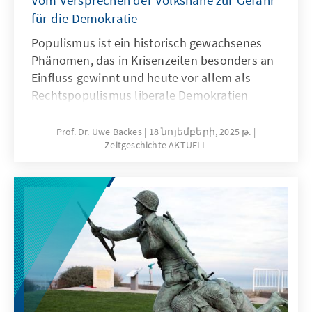
Vom Versprechen der Volksnähe zur Gefahr
für die Demokratie
Populismus ist ein historisch gewachsenes
Phänomen, das in Krisenzeiten besonders an
Einfluss gewinnt und heute vor allem als
Rechtspopulismus liberale Demokratien
herausfordert. Uwe Backes zeigt in der 20.
Ausgabe von Zeitgeschichte Aktuell, dass nur
Prof. Dr. Uwe Backes
18 նոյեմբերի, 2025 թ.
Zeitgeschichte AKTUELL
sachliche Auseinandersetzung und
realistische Reformen dem populistischen
Trend wirksam entgegentreten können. Im
Mittelpunkt steht dabei die Frage, wie
Demokratie und politische Kultur
widerstandsfähig gegenüber populistischen
Versuchungen bleiben können.