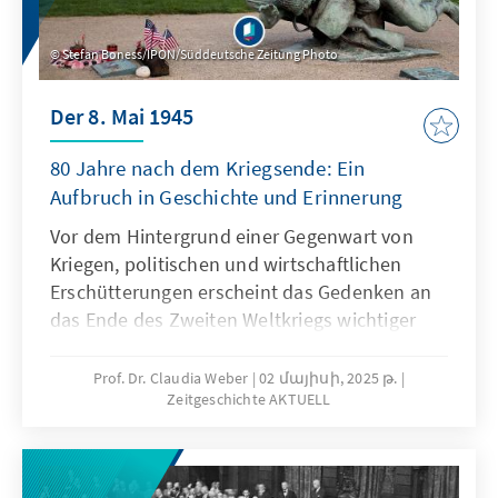
Stefan Boness/IPON/Süddeutsche Zeitung Photo
Der 8. Mai 1945
80 Jahre nach dem Kriegsende: Ein
Aufbruch in Geschichte und Erinnerung
Vor dem Hintergrund einer Gegenwart von
Kriegen, politischen und wirtschaftlichen
Erschütterungen erscheint das Gedenken an
das Ende des Zweiten Weltkriegs wichtiger
denn je. Gleichwohl konnte die Erinnerung an
die Schrecken dieser Zeit Europa nicht vor
Prof. Dr. Claudia Weber
02 մայիսի, 2025 թ.
Zeitgeschichte AKTUELL
einem neuen Krieg bewahren. In der 19.
Ausgabe Zeitgeschichte Aktuell befasst sich
Claudia Weber mit der Frage, wie sich
Erinnerung verändert und vor welchen