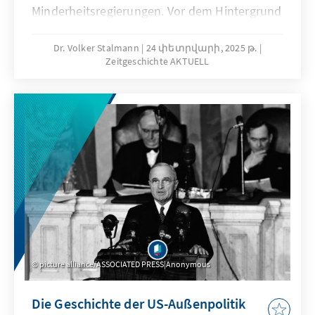
Minderheitsregierungen. Vor dem Hintergrund
aktueller Entwicklungen des
bundesdeutschen Parteiensystems geht
Dr. Volker Stalmann
24 փետրվարի, 2025 թ.
Zeitgeschichte AKTUELL
Volker Stalmann in der 18. Ausgabe von
Zeitgeschichte Aktuell der Frage nach, ob sich
die Bundesrepublik heute wieder „Weimarer
Verhältnissen“ nähert.
picture alliance/ASSOCIATED PRESS|Anonymous
Die Geschichte der US-Außenpolitik