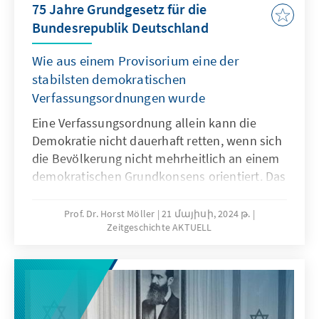
75 Jahre Grundgesetz für die
Repräsentationsideen verändert, erläutert
Bundesrepublik Deutschland
Heinrich Oberreuter.
Wie aus einem Provisorium eine der
stabilsten demokratischen
Verfassungsordnungen wurde
Eine Verfassungsordnung allein kann die
Demokratie nicht dauerhaft retten, wenn sich
die Bevölkerung nicht mehrheitlich an einem
demokratischen Grundkonsens orientiert. Das
zeigte das Scheitern der Weimarer Republik.
Welche Lehren die Väter und Mütter des
Prof. Dr. Horst Möller
21 մայիսի, 2024 թ.
Zeitgeschichte AKTUELL
Grundgesetzes aus dieser Erfahrung zogen,
analysiert der Historiker Horst Möller in der
neuesten Ausgabe Zeitgeschichte Aktuell.