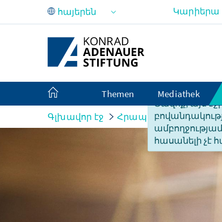
Skip to Main Content
Կարիերա
Themen
Mediathek
Ցավոք, այս էջ
բովանդակությ
Գլխավոր էջ
Հրապարակումներ
ամբողջությա
հասանելի չէ հ