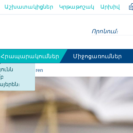
Աշխատակիցներ
Կրթաթոշակ
Արխիվ
Հրապարակումներ
Միջոցառումներ
ի
ունն
Beratungskulturen
մբ
այերեն։