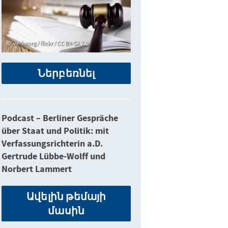
verkeorg / flickr / CC BY-SA 2.0
Ներբեռնել
Podcast – Berliner Gespräche
über Staat und Politik: mit
Verfassungsrichterin a.D.
Gertrude Lübbe-Wolff und
Norbert Lammert
Ավելին թեմայի
մասին