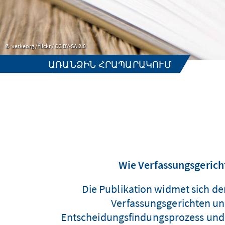
verkeorg / flickr / CC BY-SA 2.0
ԱՌԱՆՁԻՆ ՀՐԱՊԱՐԱԿՈՒՄ
Wie Verfassungsgericht
Die Publikation widmet sich d
Verfassungsgerichten un
Entscheidungsfindungsprozess und d