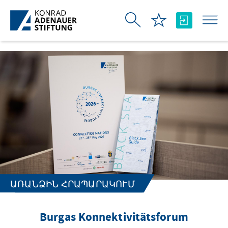
Skip to Main Content
ԱՌԱՆՁԻՆ ՀՐԱՊԱՐԱԿՈՒՄ
Burgas Konnektivitätsforum