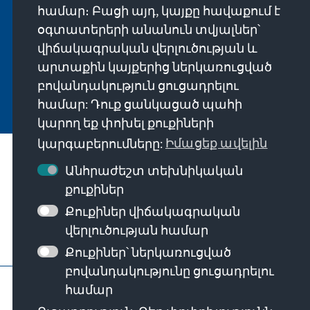
Projekte direkt von unserer Vorsitzenden
համար։ Բացի այդ, կայքը հավաքում է
Annegret Kramp-Karrenbauer. Abonnieren Sie
օգտատերերի անանուն տվյալներ՝
jetzt unseren Newsletter und bleiben Sie immer
վիճակագրական վերլուծության և
auf dem Laufenden.
արտաքին կայքերից ներկառուցված
բովանդակություն ցուցադրելու
Jetzt abonnieren
համար: Դուք ցանկացած պահի
կարող եք փոխել քուքիների
կարգաբերումները:
Իմացեք ավելին
Մեր առաքելությունը
Անհրաժեշտ տեխնիկական
քուքիներ
Կապի միջոցներ
Քուքիներ վիճակագրական
վերլուծության համար
Հիմնադրամի այլ առաջարկներ
Քուքիներ՝ ներկառուցված
բովանդակությունը ցուցադրելու
Կապ կենտրոնական գրասենյակի հետ
համար
Գաղտնիության քաղաքականություն