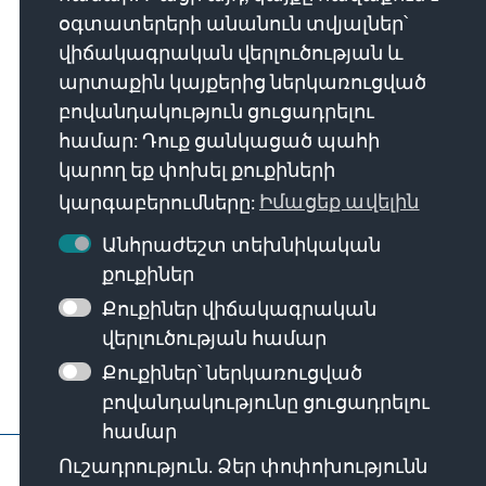
օգտատերերի անանուն տվյալներ՝
Die Konrad-Adenauer-Stiftung setzt sich
վիճակագրական վերլուծության և
national und international durch politische
արտաքին կայքերից ներկառուցված
Bildung für Frieden, Freiheit und
բովանդակություն ցուցադրելու
Gerechtigkeit ein. Wir fördern und bewahren
համար: Դուք ցանկացած պահի
freiheitliche Demokratie, die Soziale
կարող եք փոխել քուքիների
Marktwirtschaft und die Entwicklung und
կարգաբերումները:
Իմացեք ավելին
Festigung des Wertekonsenses.
Անհրաժեշտ տեխնիկական
քուքիներ
Մեր առաքելությունը
Քուքիներ վիճակագրական
վերլուծության համար
Քուքիներ՝ ներկառուցված
բովանդակությունը ցուցադրելու
համար
Կապ կենտրոնական գրասենյակի հ
Ուշադրություն. Ձեր փոփոխությունն
Erklärung zur Barrierefreiheit
Barriere 