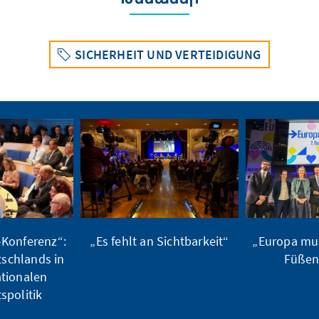
SICHERHEIT UND VERTEIDIGUNG
-Konferenz“:
„Es fehlt an Sichtbarkeit“
„Europa mus
tschlands in
Füßen
ationalen
spolitik