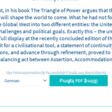
t, in his book The Triangle of Power argues that 
 will shape the world to come. What he had not f
 Global West into two different entities: the United
allenges and political goals. Exactly this – the un
 full display at the recently concluded edition of t
for a civilisational tool, a statement of continuity
ons, and advance through refinement, proved to b
 balancing act between Assertion, Accommodatio
Այս հրապարակումը հասանելի է նաև այլ լեզուներով
Բացել PDF ֆայլը