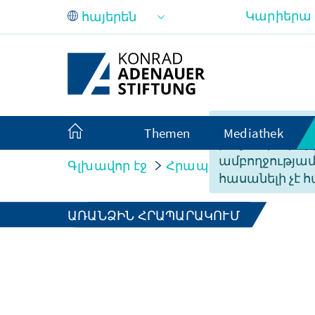
Skip to Main Content
Կարիերա
Ցավոք, այս էջ
Themen
Mediathek
բովանդակությ
ամբողջությա
Գլխավոր էջ
Հրապարակումներ
հասանելի չէ հ
ԱՌԱՆՁԻՆ ՀՐԱՊԱՐԱԿՈՒՄ