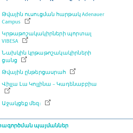
Թվային ուսուցման հարթակ Adenauer
Campus
Կրթաթոշակակիրների պորտալ
VIBESA
Նախկին կրթաթոշակակիրների
ցանց
Թվային ընթերցասրահ
Վիլլա Լա Կոլլինա – Կադենաբբիա
Աջակցեք մեզ։
ագործման պայմաններ