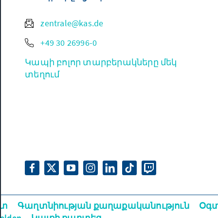
zentrale@kas.de
+49 30 26996-0
Կապի բոլոր տարբերակները մեկ
տեղում
ետ
Գաղտնիության քաղաքականություն
Օգտ
melden
Կայքի քարտեզ