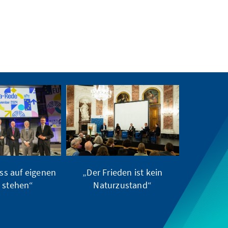
s auf eigenen
„Der Frieden ist kein
 stehen“
Naturzustand“