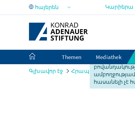
Skip to Main Content
Կարիերա
Themen
Mediathek
Ցավոք, այս էջ
բովանդակությ
Գլխավոր էջ
Հրապարակումներ
ամբողջությա
հասանելի չէ հ