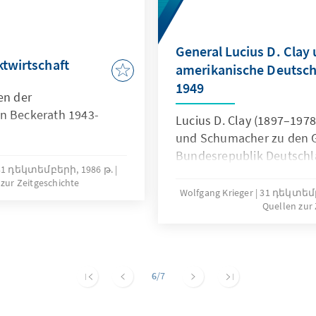
General Lucius D. Clay 
ktwirtschaft
amerikanische Deutschl
1949
en der
on Beckerath 1943-
Lucius D. Clay (1897–197
und Schumacher zu den 
Bundesrepublik Deutschl
31 դեկտեմբերի, 1986 թ.
zur Zeitgeschichte
Wolfgang Krieger
31 դեկտեմբ
Quellen zur 
6
/7