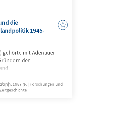
und die
andpolitik 1945-
8) gehörte mit Adenauer
Gründern der
and.
երի, 1987 թ.
Forschungen und
Zeitgeschichte