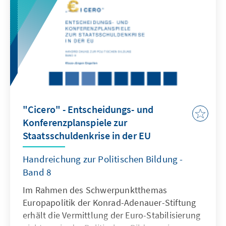
Universität Witten/Herdecke sowie des
Deutschen Berufsverbandes für Pflegeberufe
(DBfK) initiierte die Konrad-Adenauer-Stiftung
eine Tagung, die die immer unbefriedigendere
Situation der Pflege in Krankenhäusern,
Altenheimen und der häuslichen Pflege
thematisierte. Mit der vorliegenden
Publikation fassen die Autoren die
Redebeiträge zusammen und betten sie in
"Cicero" - Entscheidungs- und
Auswertungen der einschlägigen Literatur ein.
Konferenzplanspiele zur
Staatsschuldenkrise in der EU
Handreichung zur Politischen Bildung -
Band 8
Im Rahmen des Schwerpunktthemas
Europapolitik der Konrad-Adenauer-Stiftung
erhält die Vermittlung der Euro-Stabilisierung