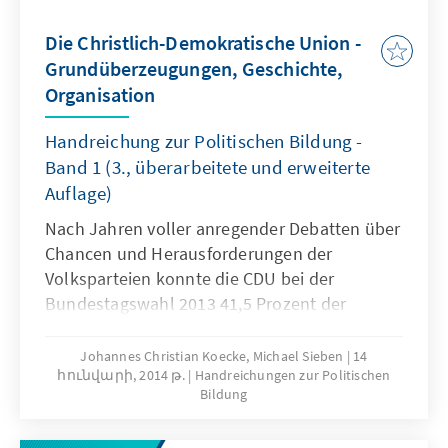
vielfältigen Facetten des demografischen
Wandels gerade im ländlichen Raum am
Die Christlich-Demokratische Union -
Beispiel des Freistaats Thüringen abzubilden
Grundüberzeugungen, Geschichte,
sowie die Ergebnisse und Impulse aus dem
Organisation
Zukunftsdialog unserer Veranstaltungsreihe
weiterzugeben.
Handreichung zur Politischen Bildung -
Band 1 (3., überarbeitete und erweiterte
Auflage)
Nach Jahren voller anregender Debatten über
Chancen und Herausforderungen der
Volksparteien konnte die CDU bei der
Bundestagswahl 2013 41,5 Prozent der
Wählerstimmen auf sich vereinigen und
verfehlte damit knapp die absolute Mehrheit.
Johannes Christian Koecke, Michael Sieben
14
հունվարի, 2014 թ.
Handreichungen zur Politischen
Allein dieser bemerkenswerte Erfolg wäre
Bildung
schon Grund, unsere bewährte Handreichung
zur Christlich-Demokratischen Union neu