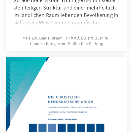
Gerade der Freistaat Thüringen ist mit seiner
kleinteiligen Struktur und einer mehrheitlich
im ländlichen Raum lebenden Bevölkerung in
vielfältiger Weise vom demografischen
Wandel betroffen. Dieser wird daher auch
bereits seit vielen Jahren vom Politischen
Maja Eib, Daniel Braun
14 հունվարի, 2014 թ.
Handreichungen zur Politischen Bildung
Bildungsforum Thüringen der Konrad-
Adenauer-Stiftung in Veranstaltungen
erörtert, um so mit den Thüringerinnen und
Thüringern einen Zukunftsdialog zu den
demografischen Herausforderungen zu
etablieren. Die vorliegende Publikation ist
eine Zusammenfassung der Tagungsreihe
"Demografischer Wandel und
Daseinsvorsorge im ländlichen Raum" sowie
verschiedener Einzelveranstaltungen und gibt
die grundsätzlichen Aussagen und Thesen
wieder. Ziel der Publikation ist es, diese