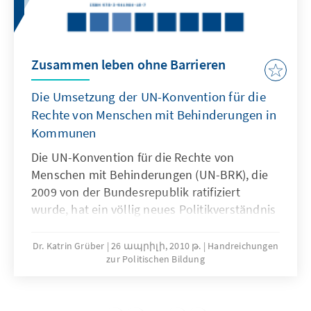
Zusammen leben ohne Barrieren
Die Umsetzung der UN-Konvention für die
Rechte von Menschen mit Behinderungen in
Kommunen
Die UN-Konvention für die Rechte von
Menschen mit Behinderungen (UN-BRK), die
2009 von der Bundesrepublik ratifiziert
wurde, hat ein völlig neues Politikverständnis
geschaffen. Statt eine rein caritative Fürsorge
passiv zu erdulden, geht das
Dr. Katrin Grüber
26 ապրիլի, 2010 թ.
Handreichungen
zur Politischen Bildung
Selbstverständnis der Betroffenen hin zu
einem Politikverständnis, das die
größtmögliche Selbstbestimmung und aktive