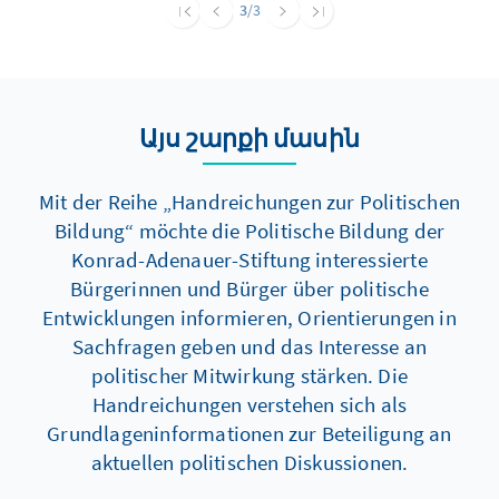
Teilhabe am gesellschaftlichen Leben durch
3
/3
Herstellung von Barrierefreiheit fordert. Was
bedeutet das für die Alltagspraxis in unseren
Kommunen?
Այս շարքի մասին
Mit der Reihe „Handreichungen zur Politischen
Bildung“ möchte die Politische Bildung der
Konrad-Adenauer-Stiftung interessierte
Bürgerinnen und Bürger über politische
Entwicklungen informieren, Orientierungen in
Sachfragen geben und das Interesse an
politischer Mitwirkung stärken. Die
Handreichungen verstehen sich als
Grundlageninformationen zur Beteiligung an
aktuellen politischen Diskussionen.