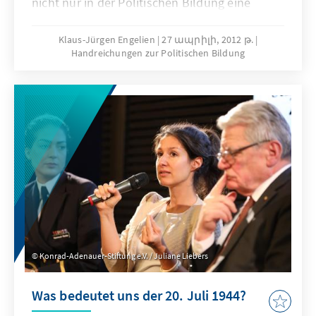
nicht nur in der Politischen Bildung eine
herausgehobenere Bedeutung. Das
europapolitische Vermittlungsziel ist, die
Klaus-Jürgen Engelien
27 ապրիլի, 2012 թ.
Handreichungen zur Politischen Bildung
Kommunikation über die Euro-Stabilisierung
zu verbessern. Im vorliegenden
Entscheidungsspiel simulieren die
Teilnehmer/innen den politischen
Entscheidungsprozess, nachdem sie auf der
Grundlage eines Krisenszenarios die
verschiedenen politischen Alternativen, deren
Voraussetzungen und Konsequenzen
erarbeitet haben.
Konrad-Adenauer-Stiftung e.V. / Juliane Liebers
Was bedeutet uns der 20. Juli 1944?