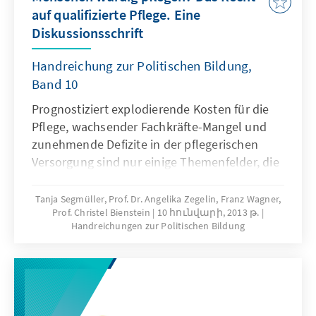
gibt es über den Medienkonsum der Eltern
auf qualifizierte Pflege. Eine
und was bedeutet dies für ihr
Diskussionsschrift
Erziehungsverhalten? Wie sieht
Medienerziehung in den Familien aus und wie
Handreichung zur Politischen Bildung,
lassen sich Medienkompetenzen stärken?
Band 10
Diesen und weiteren Fragen wendet sich die
Prognostiziert explodierende Kosten für die
vorliegende Ausarbeitung des aktuellen
Pflege, wachsender Fachkräfte-Mangel und
Forschungsstandes zum Thema „Elternhaus –
zunehmende Defizite in der pflegerischen
Schule – Medien” zu.
Versorgung sind nur einige Themenfelder, die
immer mehr Unruhe und Besorgnis auslösen.
Die Reformdiskussionen und
Tanja Segmüller, Prof. Dr. Angelika Zegelin, Franz Wagner,
Prof. Christel Bienstein
10 հունվարի, 2013 թ.
gesetzgeberischen Maßnahmen der letzten
Handreichungen zur Politischen Bildung
Jahre machen deutlich, dass das
Gesundheitswesen im Allgemeinen und der
Pflegebereich im Besonderen sehr komplex
sind. Angeregt durch eine Anfrage des
Department für Pflegewissenschaft der