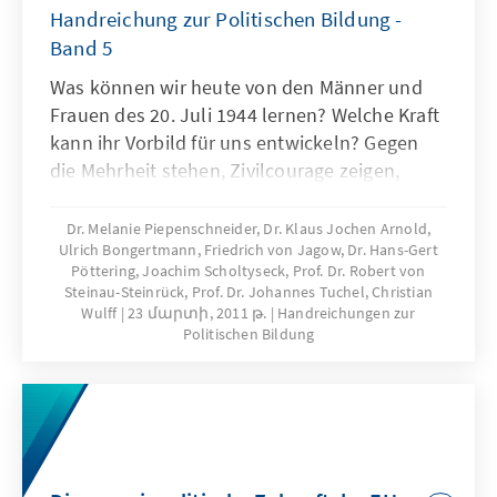
Handreichung zur Politischen Bildung -
Band 5
Was können wir heute von den Männer und
Frauen des 20. Juli 1944 lernen? Welche Kraft
kann ihr Vorbild für uns entwickeln? Gegen
die Mehrheit stehen, Zivilcourage zeigen,
Hinschauen. Das wird immer wieder
angemahnt, in Schulen und Medien, von
Dr. Melanie Piepenschneider, Dr. Klaus Jochen Arnold,
Ulrich Bongertmann, Friedrich von Jagow, Dr. Hans-Gert
Politikern, Zeitzeugen und Experten. Aber um
Pöttering, Joachim Scholtyseck, Prof. Dr. Robert von
die Angst in extremen Situationen zu
Steinau-Steinrück, Prof. Dr. Johannes Tuchel, Christian
überwinden, brauchen Menschen Vorbilder
Wulff
23 մարտի, 2011 թ.
Handreichungen zur
und Werte, an denen sie sich aus
Politischen Bildung
Überzeugung orientieren und für die sie
eintreten. Dafür liefert uns das Denken und
Handeln der Männer und Frauen des 20. Juli
1944 wesentliche Anregungen.