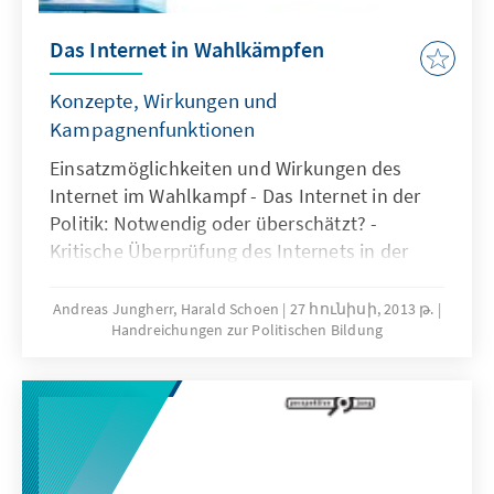
Bildungsangebote. Die Broschüre soll einen
Beitrag dazu leisten, sich mit dem Thema
Das Internet in Wahlkämpfen
„Ordnungspolitische Bildung”
auseinanderzusetzen, Lust machen, sich des
Konzepte, Wirkungen und
Themas anzunehmen und Anregungen vor
Kampagnenfunktionen
allem für die Umsetzung im Online-Modus zu
Einsatzmöglichkeiten und Wirkungen des
geben.
Internet im Wahlkampf - Das Internet in der
Politik: Notwendig oder überschätzt? -
Kritische Überprüfung des Internets in der
Politik
Andreas Jungherr, Harald Schoen
27 հունիսի, 2013 թ.
Handreichungen zur Politischen Bildung