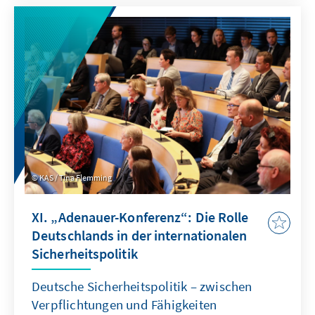
am 14. Juni 2023 veröffentlichte Nationale
Sicherheitsstrategie fällt in eine Zeit multipler
Krisen und Konflikte: Russland greift nicht nur
die Ukraine an, sondern richtet seine
Aggressionen gegen die gesamte freie
demokratische Welt. Erfüllt die alle Ziele?
KAS / Tina Flemming
XI. „Adenauer-Konferenz“: Die Rolle
Deutschlands in der internationalen
Sicherheitspolitik
Deutsche Sicherheitspolitik – zwischen
Verpflichtungen und Fähigkeiten