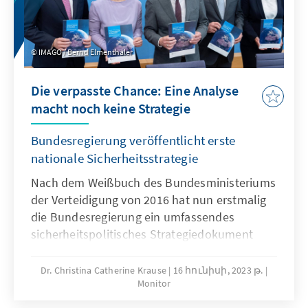
IMAGO / Bernd Elmenthaler
Die verpasste Chance: Eine Analyse
macht noch keine Strategie
Bundesregierung veröffentlicht erste
nationale Sicherheitsstrategie
Nach dem Weißbuch des Bundesministeriums
der Verteidigung von 2016 hat nun erstmalig
die Bundesregierung ein umfassendes
sicherheitspolitisches Strategiedokument
veröffentlicht. Das Auswärtige Amt hatte die
Federführung, weitere Bundesministerien, wie
Dr. Christina Catherine Krause
16 հունիսի, 2023 թ.
Monitor
auch das Bundeskanzleramt wurden eng in
den Entstehungsprozess eingebunden. Die