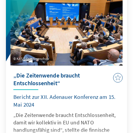
befinden sich viele dieser Sektoren aktuell in
der Krise und verfügen über freie Kapazitäten.
Die Studie unterbreitet Vorschläge, wie diese
Potenziale schnell und effektiv gehoben
werden können.
KAS/Edgar Nemschok
„Die Zeitenwende braucht
Entschlossenheit“
Bericht zur XII. Adenauer Konferenz am 15.
Mai 2024
„Die Zeitenwende braucht Entschlossenheit,
damit wir kollektiv in EU und NATO
handlungsfähig sind“, stellte die finnische