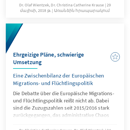
administrative chaos is resolvedand
Dr. Olaf Wientzek, Dr. Christina Catherine Krause
29
մայիսի, 2018 թ.
Առանձին հրապարակում
humanitarian emergencies are overcome.
Where does the EU stand now? Whatis the
strategy of the EU three years after the
migration and refugee crisis? What arethe
current and future challenges and is the EU
prepared for them? This paper explains the
Ehrgeizige Pläne, schwierige
global context and analyses the existing
Umsetzung
system – with a focus on the most
recentreforms.
Eine Zwischenbilanz der Europäischen
Migrations- und Flüchtlingspolitik
Die Debatte über die Europäische Migrations-
und Flüchtlingspolitik reißt nicht ab. Dabei
sind die Zuzugszahlen seit 2015/2016 stark
zurückgegangen, das administrative Chaos
bewältigt und die humanitäre Krise
überwunden. Wie ist die Europäische Union