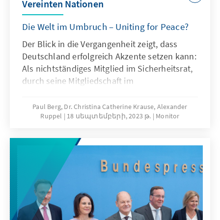
Vereinten Nationen
Die Welt im Umbruch – Uniting for Peace?
Der Blick in die Vergangenheit zeigt, dass
Deutschland erfolgreich Akzente setzen kann:
Als nichtständiges Mitglied im Sicherheitsrat,
durch seine Mitgliedschaft im
Menschenrechtsrat wie auch in anderen UN-
Gremien. Die Namibia-Initiative, die
Paul Berg, Dr. Christina Catherine Krause, Alexander
Ruppel
18 սեպտեմբերի, 2023 թ.
Monitor
Vermittlung zwischen dem Iran und Irak in
den 1980er Jahren, die Beteiligung an
Friedens- und Stabilisierungsmissionen, das
Eintreten für den Internationalen
Strafgerichtshof oder für ein Ukraine-
Sondertribunal, alles sind wichtige Schritte,
um die Zukunft auf diesem Planeten sicherer,
friedlicher und nachhaltiger zu gestalten.