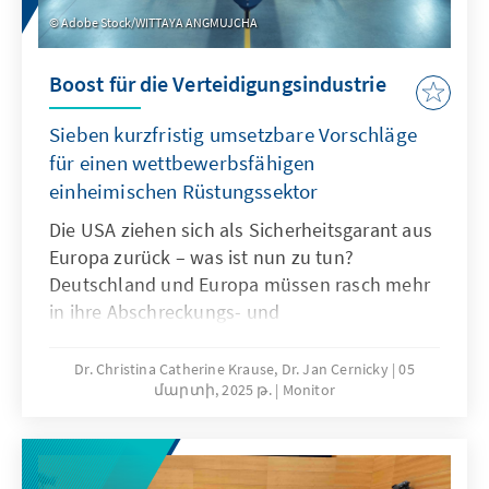
Adobe Stock/WITTAYA ANGMUJCHA
Boost für die Verteidigungsindustrie
Sieben kurzfristig umsetzbare Vorschläge
für einen wettbewerbsfähigen
einheimischen Rüstungssektor
Die USA ziehen sich als Sicherheitsgarant aus
Europa zurück – was ist nun zu tun?
Deutschland und Europa müssen rasch mehr
in ihre Abschreckungs- und
Verteidigungsfähigkeiten investieren. Dabei
verfügt Deutschland in vielen Sektoren, die
Dr. Christina Catherine Krause, Dr. Jan Cernicky
05
մարտի, 2025 թ.
Monitor
für die Produktion von Rüstungsgütern
gebraucht werden, über weltweit einzigartiges
Know-how und über beispiellose
Produktionsnetzwerke. Zur gleichen Zeit