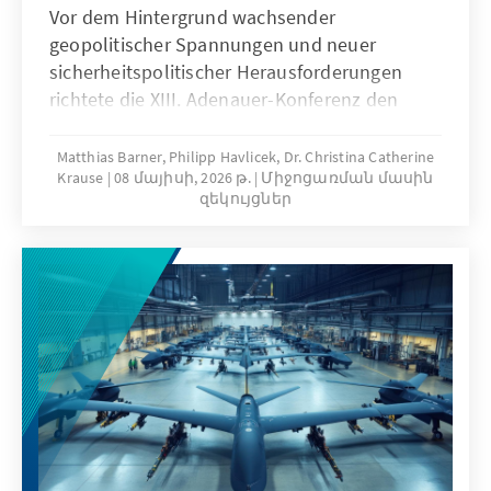
Vor dem Hintergrund wachsender
geopolitischer Spannungen und neuer
sicherheitspolitischer Herausforderungen
richtete die XIII. Adenauer-Konferenz den
Blick auf die europäische Handlungsfähigkeit
und die zukünftige strategische Ausrichtung
Matthias Barner, Philipp Havlicek, Dr. Christina Catherine
Krause
08 մայիսի, 2026 թ.
Միջոցառման մասին
deutscher Außenpolitik. Zugleich markierte
զեկույցներ
sie das erste Amtsjahr von Außenminister
Johann Wadephul und bot Anlass für eine
außenpolitische Grundsatzrede.