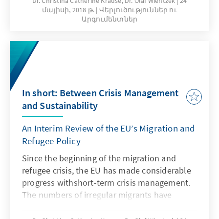
Dr. Christina Catherine Krause, Dr. Olaf Wientzek
24
մայիսի, 2018 թ.
Վերլուծություններ ու
drei Jahre nach dem Beginn der Migrations-
Արգումենտներ
und Flüchtlingskrise aufgestellt? Wo liegen
die aktuellen und zukünftigen
Herausforderungen und ist die EU hierfür
gewappnet? Das vorliegende Papier
beschreibt den globalen Kontext, stellt die
Herausforderungen der EU dar und entwickelt
In short: Between Crisis Management
kurz- und mittelfristige
and Sustainability
Handlungsempfehlungen.
An Interim Review of the EU’s Migration and
Refugee Policy
Since the beginning of the migration and
refugee crisis, the EU has made considerable
progress withshort-term crisis management.
The numbers of irregular migrants have
significantly decreased, theadministrative