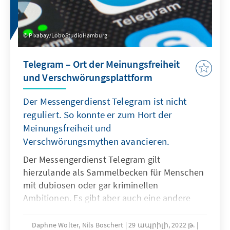
Pixabay/LoboStudioHamburg
Telegram – Ort der Meinungsfreiheit
und Verschwörungsplattform
Der Messengerdienst Telegram ist nicht
reguliert. So konnte er zum Hort der
Meinungsfreiheit und
Verschwörungsmythen avancieren.
Der Messengerdienst Telegram gilt
hierzulande als Sammelbecken für Menschen
mit dubiosen oder gar kriminellen
Ambitionen. Es gibt aber auch eine andere
Seite: Für die Menschen in der Ukraine ist
Telegram in Zeiten des Krieges zur
Daphne Wolter, Nils Boschert
29 ապրիլի, 2022 թ.