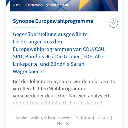
IMAGO / Herrmann Agenturfotografie
Synopse Europawahlprogramme
Gegenüberstellung ausgewählter
Forderungen aus den
Europawahlprogrammen von CDU/CSU,
SPD, Bündnis 90 / Die Grünen, FDP, AfD,
Linkspartei und Bündnis Sarah
Wagenknecht
Bei der folgenden Synopse wurden die bereits
veröffentlichten Wahlprogramme
verschiedener deutscher Parteien analysiert
und entlang acht inhaltlicher Felder und
hierin enthaltener Unterthemen verglichen.
Daphne Wolter, Sebastian Weise
06 մարտի, 2024 թ.
Monitor