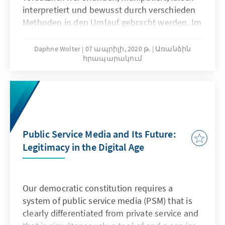
interpretiert und bewusst durch verschieden
Methoden in den Umlauf gebracht werden. Im
Alltag wird gerne der Begriff „Fake News“ für
alles verwendet, was uns irgendwie falsch
Daphne Wolter
07 ապրիլի, 2020 թ.
Առանձին
հրապարակում
oder dubios erscheint. Leider ist der Begriff so
zu einem politischen Kampfbegriff geworden
(„You are fake news!“). Der wissenschaftliche
Überbegriff lautet daher „Desinformation“,
Fake News sind diesem untergeordnet und
eine von vielen Manipulationsarten.
Public Service Media and Its Future:
Legitimacy in the Digital Age
Our democratic constitution requires a
system of public service media (PSM) that is
clearly differentiated from private service and