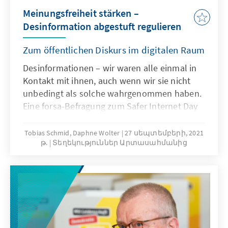
Meinungsfreiheit stärken –
Desinformation abgestuft regulieren
Zum öffentlichen Diskurs im digitalen Raum
Desinformationen – wir waren alle einmal in
Kontakt mit ihnen, auch wenn wir sie nicht
unbedingt als solche wahr­genommen haben.
Eine forsa-Befragung zum Safer Internet Day
2021 hat ergeben, dass 83 Prozent der jungen
Nutzer­innen und Nutzer zwischen 14 und 24
Tobias Schmid, Daphne Wolter
27 սեպտեմբերի, 2021
թ.
Տեղեկություններ Արտասահմանից
Jahren bereits Falsch­nachrichten in sozialen
Netzwerken begegnet sind. Doch worüber
reden wir, wenn wir von Desinformationen
oder Fake News sprechen? Wie viel muss eine
Demokratie aushalten können, damit sie nicht
als instabil bezeichnet wird? Und ab wann
bedarf es eines regulatorischen Eingriffs, um