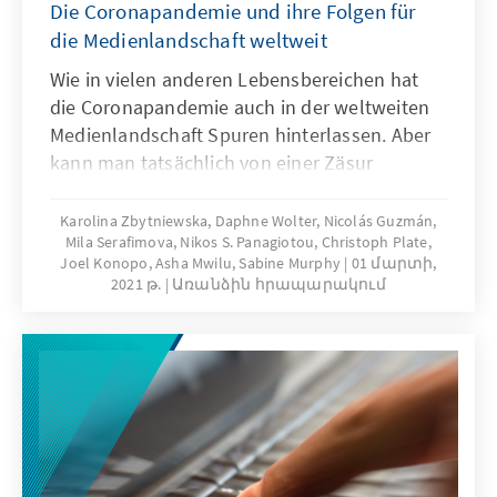
Die Coronapandemie und ihre Folgen für
die Medienlandschaft weltweit
Wie in vielen anderen Lebensbereichen hat
die Coronapandemie auch in der weltweiten
Medienlandschaft Spuren hinterlassen. Aber
kann man tatsächlich von einer Zäsur
sprechen oder hat die Pandemie nur
bestehende Trends verstärkt? Hat sie nur
Karolina Zbytniewska, Daphne Wolter, Nicolás Guzmán,
Mila Serafimova, Nikos S. Panagiotou, Christoph Plate,
Verwüstung angerichtet oder hat sie auch
Joel Konopo, Asha Mwilu, Sabine Murphy
01 մարտի,
neue Chancen geschaffen und die Spreu vom
2021 թ.
Առանձին հրապարակում
Weizen getrennt? Elf Autorinnen und Autoren
aus neun Regionen haben sich dieser Fragen
angenommen.