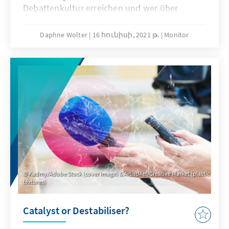
Debattenkultur erreichen und wer über
Meinungsfreiheit im Netz entscheidet.
Daphne Wolter
16 հունիսի, 2021 թ.
Monitor
Kadmy/Adobe Stock (cover image) & ArtistMef/Creative Market (plastic
textures)
Catalyst or Destabiliser?