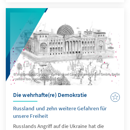
shutterstock/Carabus • Karl-Michael Constien und racken GmbH, Berlin
• yellow too, Pasiek Horntrich GbR
Die wehrhafte(re) Demokratie
Russland und zehn weitere Gefahren für
unsere Freiheit
Russlands Angriff auf die Ukraine hat die