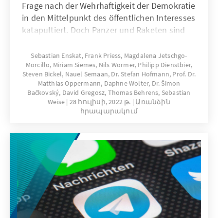
Frage nach der Wehrhaftigkeit der Demokratie
in den Mittelpunkt des öffentlichen Interesses
katapultiert. Doch Panzer und Raketen sind
nicht die einzige Bedrohung für unsere freie
Gesellschaft. Dieser Essayband widmet sich
Sebastian Enskat, Frank Priess, Magdalena Jetschgo-
Morcillo, Miriam Siemes, Nils Wörmer, Philipp Dienstbier,
daher neben der sicherheitspolitischen
Steven Bickel, Nauel Semaan, Dr. Stefan Hofmann, Prof. Dr.
Bedrohungslage in Europa noch einer Reihe
Matthias Oppermann, Daphne Wolter, Dr. Šimon
weiterer Gefahren für unsere Demokratie.
Bačkovský, David Gregosz, Thomas Behrens, Sebastian
Weise
28 հուլիսի, 2022 թ.
Առանձին
հրապարակում