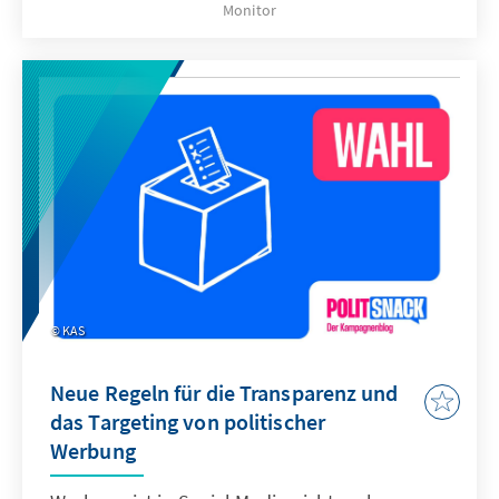
Monitor
wichtigsten Informationsquelle geworden.
Über 1,5 Millionen Menschen verfolgen die
Ansprachen des ukrainischen Präsidenten
Wolodymyr Selenskyj. Der vorliegende
Monitor erklärt Telegram und analysiert den
schwierigen Spagat zwischen
Meinungsfreiheit und Desinformation.
KAS
Neue Regeln für die Transparenz und
das Targeting von politischer
Werbung