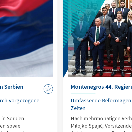
The public domain of the Government
in Serbien
Montenegros 44. Regier
rch vorgezogene
Umfassende Reformagend
Zeiten
 in Serbien
Nach mehrmonatigen Ver
en sowie
Milojko Spajić, Vorsitzen