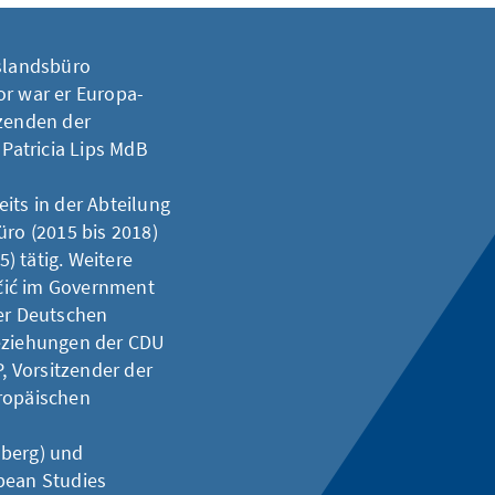
uslandsbüro
or war er Europa-
tzenden der
Patricia Lips MdB
its in der Abteilung
üro (2015 bis 2018)
) tätig. Weitere
čić im Government
der Deutschen
Beziehungen der CDU
 Vorsitzender der
uropäischen
mberg) und
pean Studies