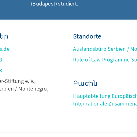
(Budapest) studiert.
եր
Standorte
s.de
Auslandsbüro Serbien / M
3
Rule of Law Programme So
3
Stiftung e. V.,
Բաժին
rbien / Montenegro,
Hauptabteilung Europäisc
Internationale Zusammena