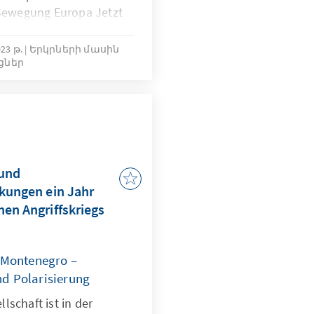
 Bewegung Europa Jetzt
ngen. Die Erwartungen
oß.
23 թ.
Երկրների մասին
յցներ
 und
rkungen ein Jahr
hen Angriffskriegs
n Montenegro –
d Polarisierung
lschaft ist in der