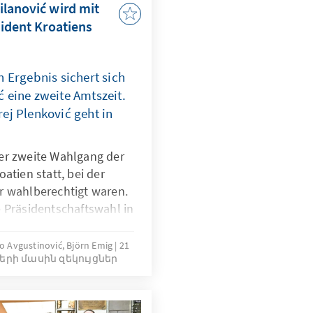
lanović wird mit
sident Kroatiens
n Ergebnis sichert sich
 eine zweite Amtszeit.
ej Plenković geht in
er zweite Wahlgang der
atien statt, bei der
r wahlberechtigt waren.
 Präsidentschaftswahl in
 der Abschaffung des
 Milanović setzte sich
o Avgustinović, Björn Emig
21
երի մասին զեկույցներ
gegen den HDZ-
c durch, der 25,32 %
inen konnte.