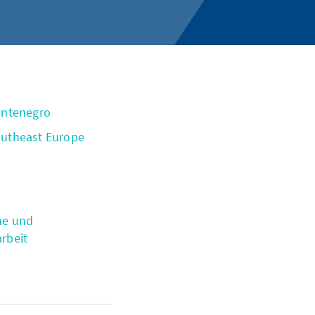
ontenegro
utheast Europe
he und
rbeit