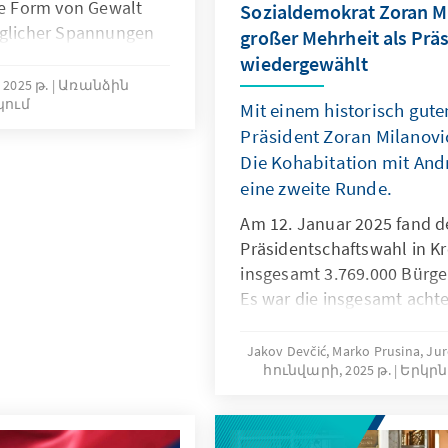
ede Form von Gewalt
Sozialdemokrat Zoran Mi
eglicher Spannungen
großer Mehrheit als Prä
n und nicht-staatlichen
wiedergewählt
. Das Recht auf
2025 թ.
Առանձին
ում
reie
Mit einem historisch gute
ktiert werden. Die
Präsident Zoran Milanović
pflichtet, die
Die Kohabitation mit Andr
ationen vor
eine zweite Runde.
ützen. Gleichzeitig
Am 12. Januar 2025 fand d
en eine zunehmende
Präsidentschaftswahl in Kro
anten, die nicht mit
insgesamt 3.769.000 Bürge
bar ist. Die
Es war die insgesamt achte
erbien müssen ohne
Kroatien, die sechste nach
 Rechtsstaatlichkeit
präsidialen Systems. Zoran
Jakov Devčić, Marko Prusina, Jur
հունվարի, 2025 թ.
Երկրն
mit 74,68 % der Stimmen 
Kandidaten Dragan Primora
der Stimmen auf sich vere