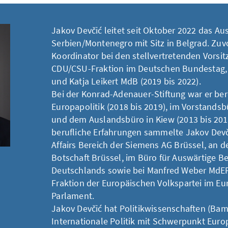
Jakov Devčić leitet seit Oktober 2022 das A
Serbien/Montenegro mit Sitz in Belgrad. Zuv
Koordinator bei den stellvertretenden Vorsi
CDU/CSU-Fraktion im Deutschen Bundestag, 
und Katja Leikert MdB (2019 bis 2022).
Bei der Konrad-Adenauer-Stiftung war er bere
Europapolitik (2018 bis 2019), im Vorstandsb
und dem Auslandsbüro in Kiew (2013 bis 2015
berufliche Erfahrungen sammelte Jakov Dev
Affairs Bereich der Siemens AG Brüssel, an 
Botschaft Brüssel, im Büro für Auswärtige 
Deutschlands sowie bei Manfred Weber MdEP,
Fraktion der Europäischen Volkspartei im E
Parlament.
Jakov Devčić hat Politikwissenschaften (Ba
Internationale Politik mit Schwerpunkt Euro