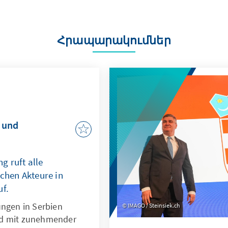
Հրապարակումներ
 und
g ruft alle
ichen Akteure in
uf.
ungen in Serbien
IMAGO / Steinsiek.ch
nd mit zunehmender