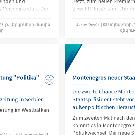
einden und
Jetzt, zum neuen Premier
 Vojvodina statt. Die
gewählt. Insgesamt stimm
ellschaftlicher und
Parlamentarierinnen und P
sich im Zuge der
36-jährigen Shootingstar – 
3 թ.
Երկրների մասին
Jakov Devčić
03 նոյեմբերի, 2
եր
զեկու
ad und Mladenovac im
zuvor bei einer Wahl des P
n Eskalation mit
Montenegro. Mit seinen 19
. Die kurze und
Ministern muss Premiermini
 von einer
Herausforderungen schnel
ekennzeichnet.
 steht Serbien im
en innen- und
itung "Politika"
Montenegros neuer Staa
erungen.
Die zweite Chance Monte
szeitung in Serbien
Staatspräsident steht vo
außenpolitischen Heraus
terung im Westbalkan
Zum zweiten Mal nach de
kommt es in Montenegro z
Politikwechsel. Der neue 
023 թ.
KAS International