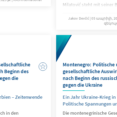
Milatović steht mit seiner
vor großen Herausforderu
im In- und Ausland sind gr
Jakov Devčić
05 ապրիլի, 20
զեկու
ellschaftliche
Montenegro: Politische
h Beginn des
gesellschaftliche Auswi
gegen die
nach Beginn des russisc
gegen die Ukraine
erbien – Zeitenwende
Ein Jahr Ukraine-Krieg i
Politische Spannungen un
ich in den
Die montenegrinische Gesel