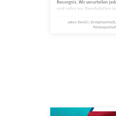
Besorgnis. Wir verurteilen j
und rufen zur Deeskalation j
auf. Wir rufen alle staatliche
Akteure zu Gewaltverzicht auf
Jakov Devčić
20 օգոստոսի, 
հրապարակ
friedliche Versammlung und f
Meinungsäußerung muss respe
zuständigen Behörden sind ver
Teilnehmenden von Demonstr
Übergriffen und Gewalt zu sch
verfolgen wir auch mit Sorg
Radikalisierung der Demonstr
demokratischen Werten verein
politischen Spannungen in S
Gewalt und unter Wahrung der
gelöst werden.