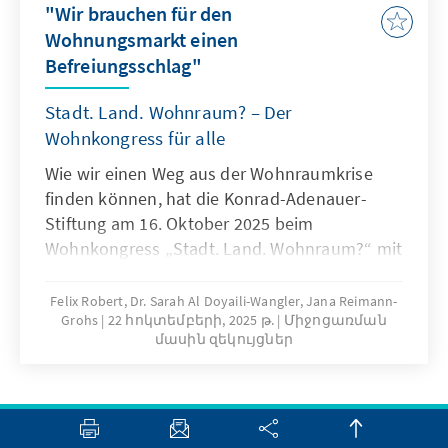
"Wir brauchen für den
Wohnungsmarkt einen
Befreiungsschlag"
Stadt. Land. Wohnraum? – Der
Wohnkongress für alle
Wie wir einen Weg aus der Wohnraumkrise
finden können, hat die Konrad-Adenauer-
Stiftung am 16. Oktober 2025 beim
Wohnkongress „Stadt. Land. Wohnraum?“ mit
Vertreterinnen und Vertretern aus Politik und
Wirtschaft sowie Verbänden und Wissenschaft
Felix Robert, Dr. Sarah Al Doyaili-Wangler, Jana Reimann-
Grohs
22 հոկտեմբերի, 2025 թ.
Միջոցառման
debattiert. Es wurden Lösungswege und
մասին զեկույցներ
Impulse für mehr Nachhaltigkeit, weniger
Bürokratie und erschwinglichere Mieten
aufgezeigt. Bis zu 280 Teilnehmende haben
sich in verschiedenen Räumen mit