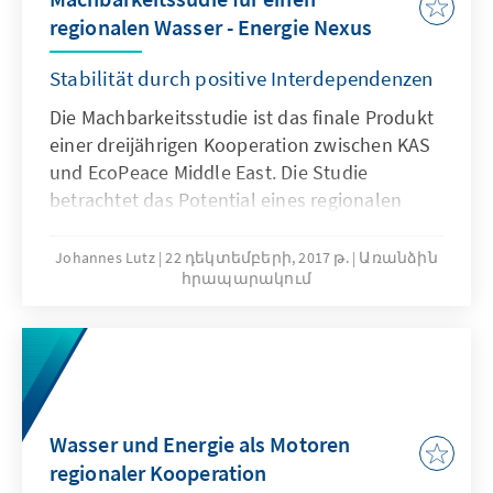
regionalen Wasser - Energie Nexus
Stabilität durch positive Interdependenzen
Die Machbarkeitsstudie ist das finale Produkt
einer dreijährigen Kooperation zwischen KAS
und EcoPeace Middle East. Die Studie
betrachtet das Potential eines regionalen
Austausches von entsalztem Meerwasser von
der Mittelmeerküste Israels und Gazas mit
Johannes Lutz
22 դեկտեմբերի, 2017 թ.
Առանձին
հրապարակում
Solarenergie aus den Wüsten Jordaniens. Die
Befunde zeigen, dass ein solcher Austausch
technisch machbar ist und für alle beteiligten
Seiten neben Vorteilen für den Umweltschutz
auch substantielle wirtschaftliche und
geopolitische Chancen bietet.
Wasser und Energie als Motoren
regionaler Kooperation