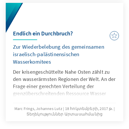
Endlich ein Durchbruch?
Zur Wiederbelebung des gemeinsamen
israelisch-palästinensischen
Wasserkomitees
Der krisengeschüttelte Nahe Osten zählt zu
den wasserärmsten Regionen der Welt. An der
Frage einer gerechten Verteilung der
grenzüberschreitenden Ressource Wasser
entzünden sich regelmäßig Konflikte.
Ungeklärte Wasserfragen erweisen sich auch
Marc Frings, Johannes Lutz
18 հոկտեմբերի, 2017 թ.
Տեղեկություններ Արտասահմանից
als Hemmnis für den Frieden zwischen
Israelis und Palästinensern. Durch die