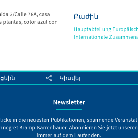
ida 3/Calle 78A, casa
Բաժին
 plantas, color azul con
Hauptabteilung Europäisc
Internationale Zusammena
սցեին
Կիսվել
Newsletter
blicke in die neuesten Publikationen, spannende Veransta
nnegret Kramp-Karrenbauer. Abonnieren Sie jetzt unseren
immer auf dem Laufenden.