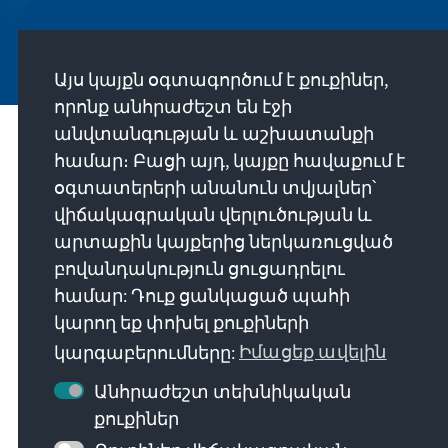
Այս կայքն օգտագործում է քուքիներ,
որոնք անհրաժեշտ են էջի
անվտանգության և աշխատանքի
Մեր առաքելությունը
համար։ Բացի այդ, կայքը հավաքում է
օգտատերերի անանուն տվյալներ՝
Die Konrad-Adenauer-Stiftung setzt sich
վիճակագրական վերլուծության և
national und international durch politische
արտաքին կայքերից ներկառուցված
Bildung für Frieden, Freiheit und
բովանդակություն ցուցադրելու
Gerechtigkeit ein. Wir fördern und bewahren
համար: Դուք ցանկացած պահի
freiheitliche Demokratie, die Soziale
կարող եք փոխել քուքիների
Marktwirtschaft und die Entwicklung und
կարգաբերումները:
Իմացեք ավելին
Festigung des Wertekonsenses.
Անհրաժեշտ տեխնիկական
քուքիներ
Մեր առաքելությունը