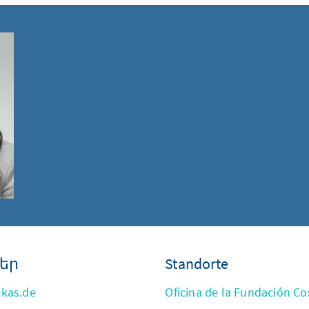
եր
Standorte
kas.de
Oficina de la Fundación Co