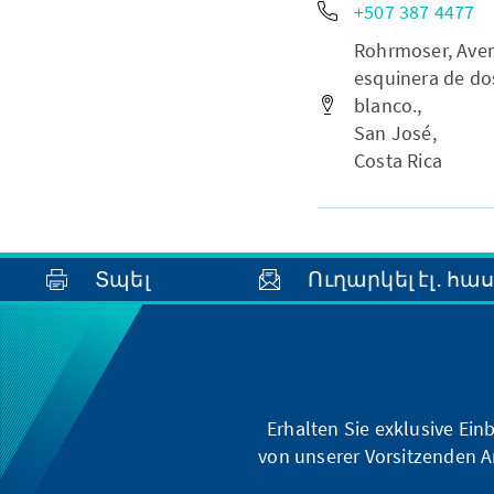
+507 387 4477
Rohrmoser, Aven
esquinera de dos
blanco.,
San José,
Costa Rica
Տպել
Ուղարկել էլ․ հա
Erhalten Sie exklusive Ein
von unserer Vorsitzenden A