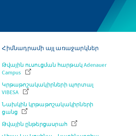
Հիմնադրամի այլ առաջարկներ
Թվային ուսուցման հարթակ Adenauer
Campus
Կրթաթոշակակիրների պորտալ
VIBESA
Նախկին կրթաթոշակակիրների
ցանց
Թվային ընթերցասրահ